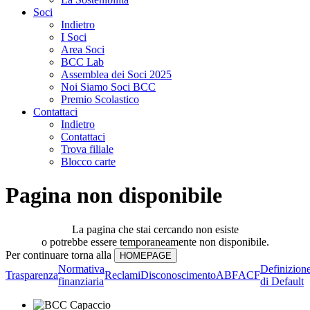
Soci
Indietro
I Soci
Area Soci
BCC Lab
Assemblea dei Soci 2025
Noi Siamo Soci BCC
Premio Scolastico
Contattaci
Indietro
Contattaci
Trova filiale
Blocco carte
Pagina non disponibile
La pagina che stai cercando non esiste
o potrebbe essere temporaneamente non disponibile.
Per continuare torna alla
Normativa
Definizion
Trasparenza
Reclami
Disconoscimento
ABF
ACF
finanziaria
di Default