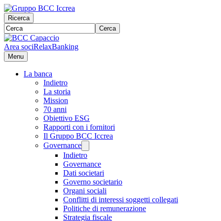
Ricerca
Cerca
Area soci
RelaxBanking
Menu
La banca
Indietro
La storia
Mission
70 anni
Obiettivo ESG
Rapporti con i fornitori
Il Gruppo BCC Iccrea
Governance
Indietro
Governance
Dati societari
Governo societario
Organi sociali
Conflitti di interessi soggetti collegati
Politiche di remunerazione
Strategia fiscale