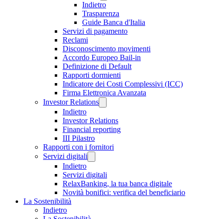
Indietro
Trasparenza
Guide Banca d'Italia
Servizi di pagamento
Reclami
Disconoscimento movimenti
Accordo Europeo Bail-in
Definizione di Default
Rapporti dormienti
Indicatore dei Costi Complessivi (ICC)
Firma Elettronica Avanzata
Investor Relations
Indietro
Investor Relations
Financial reporting
III Pilastro
Rapporti con i fornitori
Servizi digitali
Indietro
Servizi digitali
RelaxBanking, la tua banca digitale
Novità bonifici: verifica del beneficiario
La Sostenibilità
Indietro
La Sostenibilità