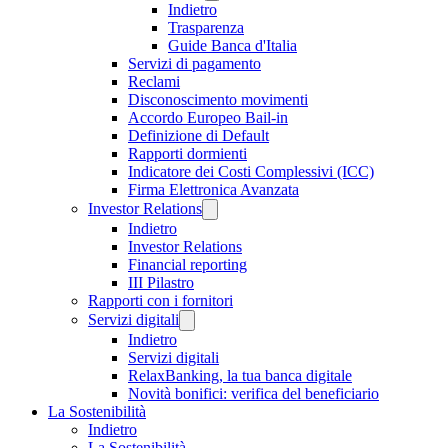
Indietro
Trasparenza
Guide Banca d'Italia
Servizi di pagamento
Reclami
Disconoscimento movimenti
Accordo Europeo Bail-in
Definizione di Default
Rapporti dormienti
Indicatore dei Costi Complessivi (ICC)
Firma Elettronica Avanzata
Investor Relations
Indietro
Investor Relations
Financial reporting
III Pilastro
Rapporti con i fornitori
Servizi digitali
Indietro
Servizi digitali
RelaxBanking, la tua banca digitale
Novità bonifici: verifica del beneficiario
La Sostenibilità
Indietro
La Sostenibilità