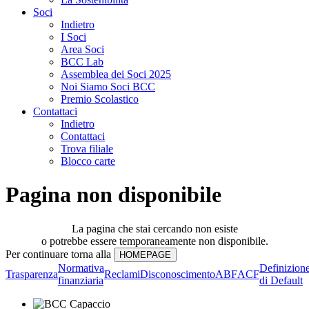
Soci
Indietro
I Soci
Area Soci
BCC Lab
Assemblea dei Soci 2025
Noi Siamo Soci BCC
Premio Scolastico
Contattaci
Indietro
Contattaci
Trova filiale
Blocco carte
Pagina non disponibile
La pagina che stai cercando non esiste
o potrebbe essere temporaneamente non disponibile.
Per continuare torna alla
Normativa
Definizion
Trasparenza
Reclami
Disconoscimento
ABF
ACF
finanziaria
di Default