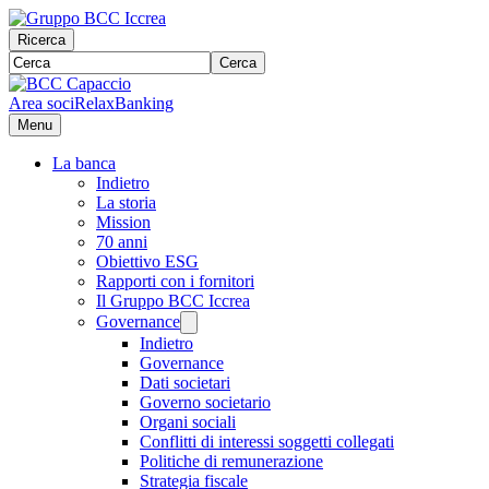
Ricerca
Cerca
Area soci
RelaxBanking
Menu
La banca
Indietro
La storia
Mission
70 anni
Obiettivo ESG
Rapporti con i fornitori
Il Gruppo BCC Iccrea
Governance
Indietro
Governance
Dati societari
Governo societario
Organi sociali
Conflitti di interessi soggetti collegati
Politiche di remunerazione
Strategia fiscale