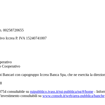
e n. 00258720655
tivo Iccrea P. IVA 15240741007
perativo
to Cooperativo
pi Bancari con capogruppo Iccrea Banca Spa, che ne esercita la direzio
08
0754 consultabile su
ruipubblico.ivass.it/rui-pubblica/ng/#/home
- Inform
d’investimento consultabili su
www.consob.it/web/area-pubblica/banche