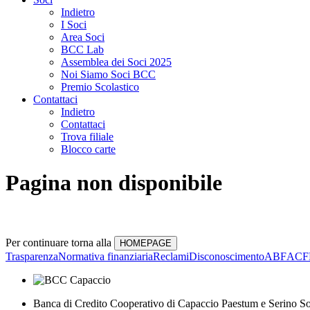
Indietro
I Soci
Area Soci
BCC Lab
Assemblea dei Soci 2025
Noi Siamo Soci BCC
Premio Scolastico
Contattaci
Indietro
Contattaci
Trova filiale
Blocco carte
Pagina non disponibile
Per continuare torna alla
Trasparenza
Normativa finanziaria
Reclami
Disconoscimento
ABF
ACF
Banca di Credito Cooperativo di Capaccio Paestum e Serino So