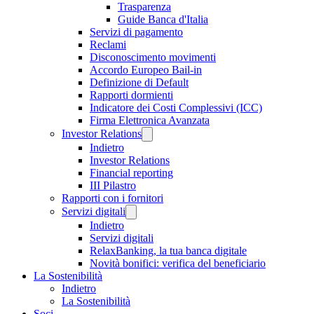
Trasparenza
Guide Banca d'Italia
Servizi di pagamento
Reclami
Disconoscimento movimenti
Accordo Europeo Bail-in
Definizione di Default
Rapporti dormienti
Indicatore dei Costi Complessivi (ICC)
Firma Elettronica Avanzata
Investor Relations
Indietro
Investor Relations
Financial reporting
III Pilastro
Rapporti con i fornitori
Servizi digitali
Indietro
Servizi digitali
RelaxBanking, la tua banca digitale
Novità bonifici: verifica del beneficiario
La Sostenibilità
Indietro
La Sostenibilità
Soci