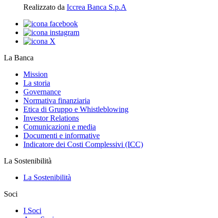
Realizzato da
Iccrea Banca S.p.A
La Banca
Mission
La storia
Governance
Normativa finanziaria
Etica di Gruppo e Whistleblowing
Investor Relations
Comunicazioni e media
Documenti e informative
Indicatore dei Costi Complessivi (ICC)
La Sostenibilità
La Sostenibilità
Soci
I Soci