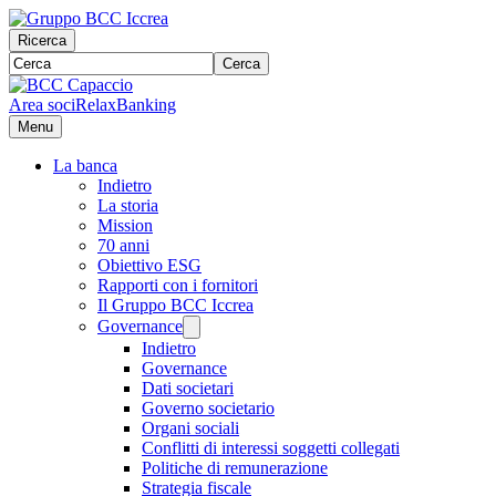
Ricerca
Cerca
Area soci
RelaxBanking
Menu
La banca
Indietro
La storia
Mission
70 anni
Obiettivo ESG
Rapporti con i fornitori
Il Gruppo BCC Iccrea
Governance
Indietro
Governance
Dati societari
Governo societario
Organi sociali
Conflitti di interessi soggetti collegati
Politiche di remunerazione
Strategia fiscale