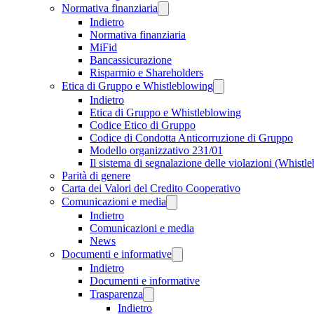
Normativa finanziaria
Indietro
Normativa finanziaria
MiFid
Bancassicurazione
Risparmio e Shareholders
Etica di Gruppo e Whistleblowing
Indietro
Etica di Gruppo e Whistleblowing
Codice Etico di Gruppo
Codice di Condotta Anticorruzione di Gruppo
Modello organizzativo 231/01
Il sistema di segnalazione delle violazioni (Whistl
Parità di genere
Carta dei Valori del Credito Cooperativo
Comunicazioni e media
Indietro
Comunicazioni e media
News
Documenti e informative
Indietro
Documenti e informative
Trasparenza
Indietro