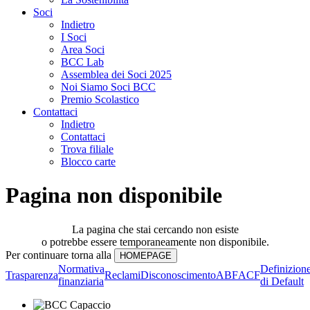
Soci
Indietro
I Soci
Area Soci
BCC Lab
Assemblea dei Soci 2025
Noi Siamo Soci BCC
Premio Scolastico
Contattaci
Indietro
Contattaci
Trova filiale
Blocco carte
Pagina non disponibile
La pagina che stai cercando non esiste
o potrebbe essere temporaneamente non disponibile.
Per continuare torna alla
Normativa
Definizion
Trasparenza
Reclami
Disconoscimento
ABF
ACF
finanziaria
di Default