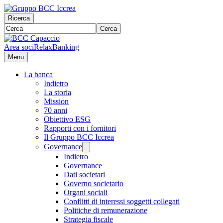
Ricerca
Cerca
Area soci
RelaxBanking
Menu
La banca
Indietro
La storia
Mission
70 anni
Obiettivo ESG
Rapporti con i fornitori
Il Gruppo BCC Iccrea
Governance
Indietro
Governance
Dati societari
Governo societario
Organi sociali
Conflitti di interessi soggetti collegati
Politiche di remunerazione
Strategia fiscale