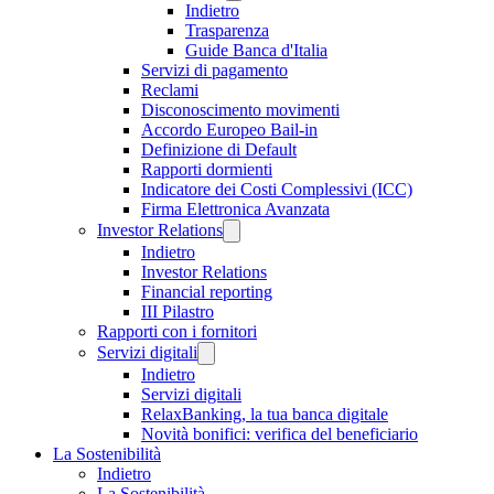
Indietro
Trasparenza
Guide Banca d'Italia
Servizi di pagamento
Reclami
Disconoscimento movimenti
Accordo Europeo Bail-in
Definizione di Default
Rapporti dormienti
Indicatore dei Costi Complessivi (ICC)
Firma Elettronica Avanzata
Investor Relations
Indietro
Investor Relations
Financial reporting
III Pilastro
Rapporti con i fornitori
Servizi digitali
Indietro
Servizi digitali
RelaxBanking, la tua banca digitale
Novità bonifici: verifica del beneficiario
La Sostenibilità
Indietro
La Sostenibilità