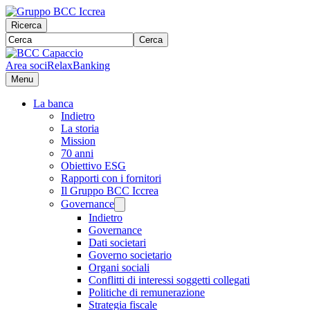
Ricerca
Cerca
Area soci
RelaxBanking
Menu
La banca
Indietro
La storia
Mission
70 anni
Obiettivo ESG
Rapporti con i fornitori
Il Gruppo BCC Iccrea
Governance
Indietro
Governance
Dati societari
Governo societario
Organi sociali
Conflitti di interessi soggetti collegati
Politiche di remunerazione
Strategia fiscale