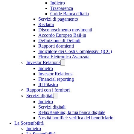
Indietro
Trasparenza
Guide Banca d'Italia
Servizi di pagamento
Reclami
Disconoscimento movimenti
Accordo Europeo Bail-in
Definizione di Default
Rapporti dormienti
Indicatore dei Costi Complessivi (ICC)
Firma Elettronica Avanzata
Investor Relations
Indietro
Investor Relations
Financial reporting
III Pilastro
Rapporti con i fornitori
Servizi digitali
Indietro
Servizi digitali
RelaxBanking, la tua banca digitale
Novità bonifici: verifica del beneficiario
La Sostenibilità
Indietro
La Sostenibilità