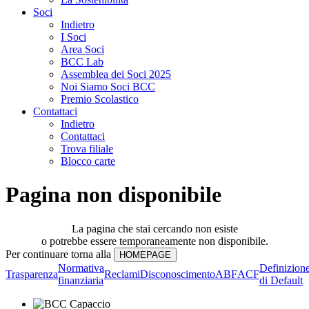
Soci
Indietro
I Soci
Area Soci
BCC Lab
Assemblea dei Soci 2025
Noi Siamo Soci BCC
Premio Scolastico
Contattaci
Indietro
Contattaci
Trova filiale
Blocco carte
Pagina non disponibile
La pagina che stai cercando non esiste
o potrebbe essere temporaneamente non disponibile.
Per continuare torna alla
Normativa
Definizion
Trasparenza
Reclami
Disconoscimento
ABF
ACF
finanziaria
di Default