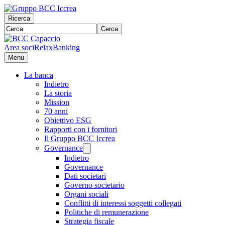
Ricerca
Cerca
Area soci
RelaxBanking
Menu
La banca
Indietro
La storia
Mission
70 anni
Obiettivo ESG
Rapporti con i fornitori
Il Gruppo BCC Iccrea
Governance
Indietro
Governance
Dati societari
Governo societario
Organi sociali
Conflitti di interessi soggetti collegati
Politiche di remunerazione
Strategia fiscale