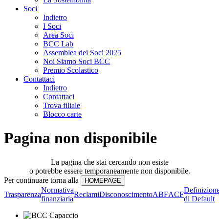
Soci
Indietro
I Soci
Area Soci
BCC Lab
Assemblea dei Soci 2025
Noi Siamo Soci BCC
Premio Scolastico
Contattaci
Indietro
Contattaci
Trova filiale
Blocco carte
Pagina non disponibile
La pagina che stai cercando non esiste
o potrebbe essere temporaneamente non disponibile.
Per continuare torna alla
Normativa
Definizion
Trasparenza
Reclami
Disconoscimento
ABF
ACF
finanziaria
di Default