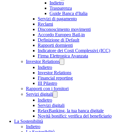
Indietro
Trasparenza
Guide Banca d'Italia
Servizi di pagamento
Reclami
Disconoscimento movimenti
Accordo Europeo Bail-in
Definizione di Default
Rapporti dormienti
Indicatore dei Costi Complessivi (ICC)
Firma Elettronica Avanzata
Investor Relations
Indietro
Investor Relations
Financial reporting
III Pilastro
Rapporti con i fornitori
Servizi digitali
Indietro
Servizi digitali
RelaxBanking, la tua banca digitale
Novità bonifici: verifica del beneficiario
La Sostenibilità
Indietro
La Sostenibilità