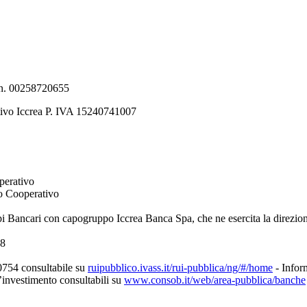
e n. 00258720655
tivo Iccrea P. IVA 15240741007
perativo
to Cooperativo
pi Bancari con capogruppo Iccrea Banca Spa, che ne esercita la direzio
08
0754 consultabile su
ruipubblico.ivass.it/rui-pubblica/ng/#/home
- Inform
d’investimento consultabili su
www.consob.it/web/area-pubblica/banche