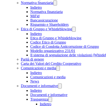
Normativa finanziaria
Indietro
Normativa finanziaria
MiFid
Bancassicurazione
Risparmio e Shareholders
Etica di Gruppo e Whistleblowing
Indietro
Etica di Gruppo e Whistleblowing
Codice Etico di Gruppo
Codice di Condotta Anticorruzione di Gruppo
Modello organizzativo 231/01
Il sistema di segnalazione delle violazioni (Whistl
Parità di genere
Carta dei Valori del Credito Cooperativo
Comunicazioni e media
Indietro
Comunicazioni e media
News
Documenti e informative
Indietro
Documenti e informative
Trasparenza
Indietro