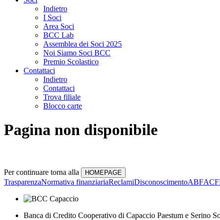
Indietro
I Soci
Area Soci
BCC Lab
Assemblea dei Soci 2025
Noi Siamo Soci BCC
Premio Scolastico
Contattaci
Indietro
Contattaci
Trova filiale
Blocco carte
Pagina non disponibile
Per continuare torna alla
Trasparenza
Normativa finanziaria
Reclami
Disconoscimento
ABF
ACF
Banca di Credito Cooperativo di Capaccio Paestum e Serino So