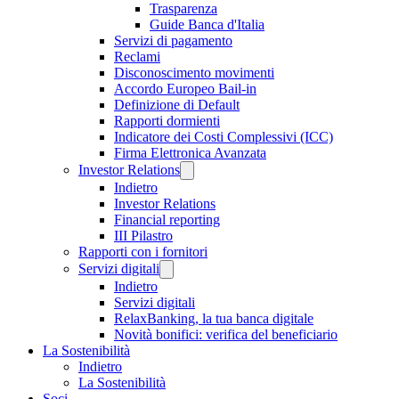
Trasparenza
Guide Banca d'Italia
Servizi di pagamento
Reclami
Disconoscimento movimenti
Accordo Europeo Bail-in
Definizione di Default
Rapporti dormienti
Indicatore dei Costi Complessivi (ICC)
Firma Elettronica Avanzata
Investor Relations
Indietro
Investor Relations
Financial reporting
III Pilastro
Rapporti con i fornitori
Servizi digitali
Indietro
Servizi digitali
RelaxBanking, la tua banca digitale
Novità bonifici: verifica del beneficiario
La Sostenibilità
Indietro
La Sostenibilità
Soci