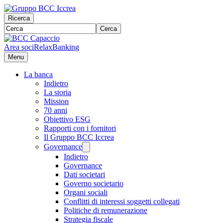
Ricerca
Cerca
Area soci
RelaxBanking
Menu
La banca
Indietro
La storia
Mission
70 anni
Obiettivo ESG
Rapporti con i fornitori
Il Gruppo BCC Iccrea
Governance
Indietro
Governance
Dati societari
Governo societario
Organi sociali
Conflitti di interessi soggetti collegati
Politiche di remunerazione
Strategia fiscale