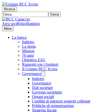
Ricerca
Cerca
Area soci
RelaxBanking
Menu
La banca
Indietro
La storia
Mission
70 anni
Obiettivo ESG
Rapporti con i fornitori
Il Gruppo BCC Iccrea
Governance
Indietro
Governance
Dati societari
Governo societario
Organi sociali
Conflitti di interessi soggetti collegati
Politiche di remunerazione
Strategia fiscale