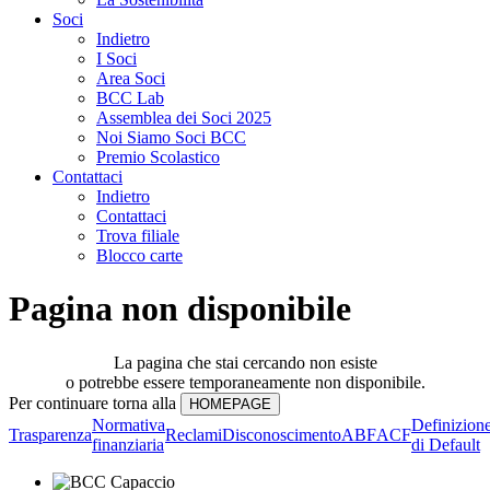
Soci
Indietro
I Soci
Area Soci
BCC Lab
Assemblea dei Soci 2025
Noi Siamo Soci BCC
Premio Scolastico
Contattaci
Indietro
Contattaci
Trova filiale
Blocco carte
Pagina non disponibile
La pagina che stai cercando non esiste
o potrebbe essere temporaneamente non disponibile.
Per continuare torna alla
Normativa
Definizion
Trasparenza
Reclami
Disconoscimento
ABF
ACF
finanziaria
di Default