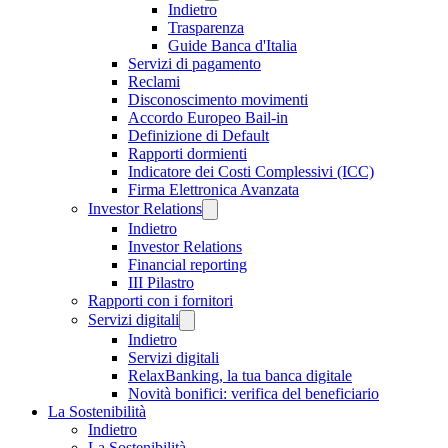
Indietro
Trasparenza
Guide Banca d'Italia
Servizi di pagamento
Reclami
Disconoscimento movimenti
Accordo Europeo Bail-in
Definizione di Default
Rapporti dormienti
Indicatore dei Costi Complessivi (ICC)
Firma Elettronica Avanzata
Investor Relations
Indietro
Investor Relations
Financial reporting
III Pilastro
Rapporti con i fornitori
Servizi digitali
Indietro
Servizi digitali
RelaxBanking, la tua banca digitale
Novità bonifici: verifica del beneficiario
La Sostenibilità
Indietro
La Sostenibilità