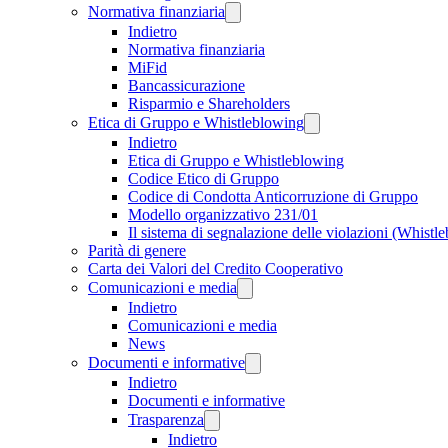
Normativa finanziaria
Indietro
Normativa finanziaria
MiFid
Bancassicurazione
Risparmio e Shareholders
Etica di Gruppo e Whistleblowing
Indietro
Etica di Gruppo e Whistleblowing
Codice Etico di Gruppo
Codice di Condotta Anticorruzione di Gruppo
Modello organizzativo 231/01
Il sistema di segnalazione delle violazioni (Whistl
Parità di genere
Carta dei Valori del Credito Cooperativo
Comunicazioni e media
Indietro
Comunicazioni e media
News
Documenti e informative
Indietro
Documenti e informative
Trasparenza
Indietro