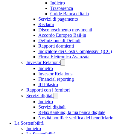
Indietro
Trasparenza
Guide Banca d'Italia
Servizi di pagamento
Reclami
Disconoscimento movimenti
Accordo Europeo Bail-in
Definizione di Default
Rapporti dormienti
Indicatore dei Costi Complessivi (ICC)
Firma Elettronica Avanzata
Investor Relations
Indietro
Investor Relations
Financial reporting
III Pilastro
Rapporti con i fornitori
Servizi digitali
Indietro
Servizi digitali
RelaxBanking, la tua banca digitale
Novità bonifici: verifica del beneficiario
La Sostenibilità
Indietro
La Sostenibilità