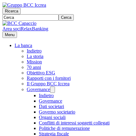
Ricerca
Cerca
Area soci
RelaxBanking
Menu
La banca
Indietro
La storia
Mission
70 anni
Obiettivo ESG
Rapporti con i fornitori
Il Gruppo BCC Iccrea
Governance
Indietro
Governance
Dati societari
Governo societario
Organi sociali
Conflitti di interessi soggetti collegati
Politiche di remunerazione
Strategia fiscale