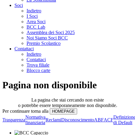
Soci
Indietro
I Soci
Area Soci
BCC Lab
Assemblea dei Soci 2025
Noi Siamo Soci BCC
Premio Scolastico
Contattaci
Indietro
Contattaci
Trova filiale
Blocco carte
Pagina non disponibile
La pagina che stai cercando non esiste
o potrebbe essere temporaneamente non disponibile.
Per continuare torna alla
Normativa
Definizion
Trasparenza
Reclami
Disconoscimento
ABF
ACF
finanziaria
di Default