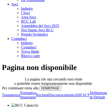
Soci
Indietro
I Soci
Area Soci
BCC Lab
Assemblea dei Soci 2025
Noi Siamo Soci BCC
Premio Scolastico
Contattaci
Indietro
Contattaci
Trova filiale
Blocco carte
Pagina non disponibile
La pagina che stai cercando non esiste
o potrebbe essere temporaneamente non disponibile.
Per continuare torna alla
Normativa
Definizion
Trasparenza
Reclami
Disconoscimento
ABF
ACF
finanziaria
di Default