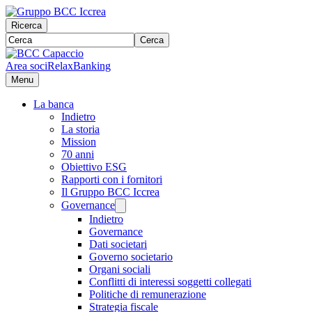
Ricerca
Cerca
Area soci
RelaxBanking
Menu
La banca
Indietro
La storia
Mission
70 anni
Obiettivo ESG
Rapporti con i fornitori
Il Gruppo BCC Iccrea
Governance
Indietro
Governance
Dati societari
Governo societario
Organi sociali
Conflitti di interessi soggetti collegati
Politiche di remunerazione
Strategia fiscale