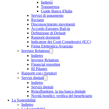
Indietro
Trasparenza
Guide Banca d'Italia
Servizi di pagamento
Reclami
Disconoscimento movimenti
Accordo Europeo Bail-in
Definizione di Default
Rapporti dormienti
Indicatore dei Costi Complessivi (ICC)
Firma Elettronica Avanzata
Investor Relations
Indietro
Investor Relations
Financial reporting
III Pilastro
Rapporti con i fornitori
Servizi digitali
Indietro
Servizi digitali
RelaxBanking, la tua banca digitale
Novità bonifici: verifica del beneficiario
La Sostenibilità
Indietro
La Sostenibilità