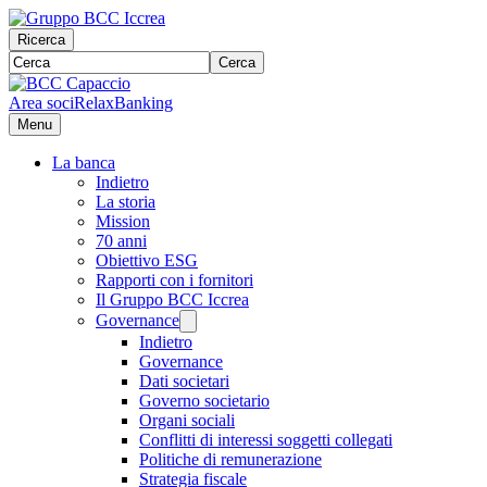
Ricerca
Cerca
Area soci
RelaxBanking
Menu
La banca
Indietro
La storia
Mission
70 anni
Obiettivo ESG
Rapporti con i fornitori
Il Gruppo BCC Iccrea
Governance
Indietro
Governance
Dati societari
Governo societario
Organi sociali
Conflitti di interessi soggetti collegati
Politiche di remunerazione
Strategia fiscale