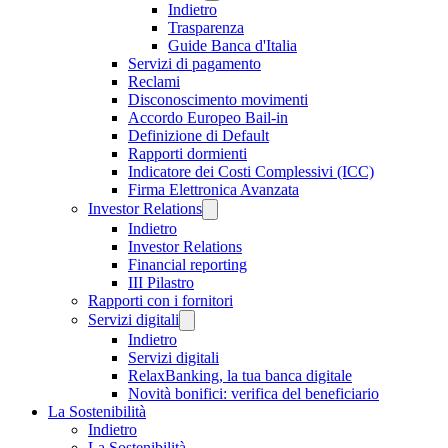
Indietro
Trasparenza
Guide Banca d'Italia
Servizi di pagamento
Reclami
Disconoscimento movimenti
Accordo Europeo Bail-in
Definizione di Default
Rapporti dormienti
Indicatore dei Costi Complessivi (ICC)
Firma Elettronica Avanzata
Investor Relations
Indietro
Investor Relations
Financial reporting
III Pilastro
Rapporti con i fornitori
Servizi digitali
Indietro
Servizi digitali
RelaxBanking, la tua banca digitale
Novità bonifici: verifica del beneficiario
La Sostenibilità
Indietro
La Sostenibilità