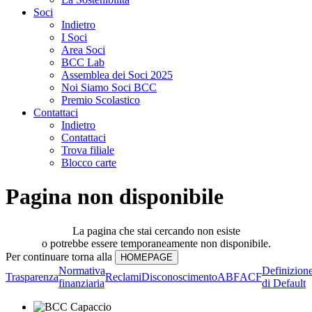
Soci
Indietro
I Soci
Area Soci
BCC Lab
Assemblea dei Soci 2025
Noi Siamo Soci BCC
Premio Scolastico
Contattaci
Indietro
Contattaci
Trova filiale
Blocco carte
Pagina non disponibile
La pagina che stai cercando non esiste
o potrebbe essere temporaneamente non disponibile.
Per continuare torna alla
Normativa
Definizion
Trasparenza
Reclami
Disconoscimento
ABF
ACF
finanziaria
di Default