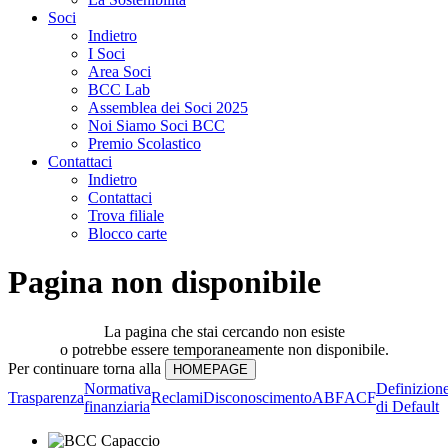
Soci
Indietro
I Soci
Area Soci
BCC Lab
Assemblea dei Soci 2025
Noi Siamo Soci BCC
Premio Scolastico
Contattaci
Indietro
Contattaci
Trova filiale
Blocco carte
Pagina non disponibile
La pagina che stai cercando non esiste
o potrebbe essere temporaneamente non disponibile.
Per continuare torna alla
Normativa
Definizion
Trasparenza
Reclami
Disconoscimento
ABF
ACF
finanziaria
di Default