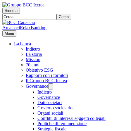
Ricerca
Cerca
Area soci
RelaxBanking
Menu
La banca
Indietro
La storia
Mission
70 anni
Obiettivo ESG
Rapporti con i fornitori
Il Gruppo BCC Iccrea
Governance
Indietro
Governance
Dati societari
Governo societario
Organi sociali
Conflitti di interessi soggetti collegati
Politiche di remunerazione
Strategia fiscale