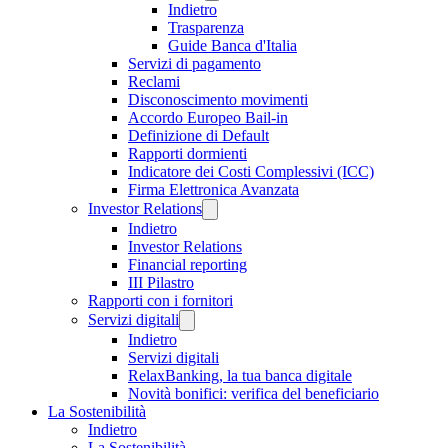
Indietro
Trasparenza
Guide Banca d'Italia
Servizi di pagamento
Reclami
Disconoscimento movimenti
Accordo Europeo Bail-in
Definizione di Default
Rapporti dormienti
Indicatore dei Costi Complessivi (ICC)
Firma Elettronica Avanzata
Investor Relations
Indietro
Investor Relations
Financial reporting
III Pilastro
Rapporti con i fornitori
Servizi digitali
Indietro
Servizi digitali
RelaxBanking, la tua banca digitale
Novità bonifici: verifica del beneficiario
La Sostenibilità
Indietro
La Sostenibilità