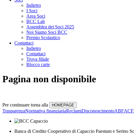
Indietro
I Soci
Area Soci
BCC Lab
Assemblea dei Soci 2025
Noi Siamo Soci BCC
Premio Scolastico
Contattaci
Indietro
Contattaci
Trova filiale
Blocco carte
Pagina non disponibile
Per continuare torna alla
Trasparenza
Normativa finanziaria
Reclami
Disconoscimento
ABF
ACF
Banca di Credito Cooperativo di Capaccio Paestum e Serino So