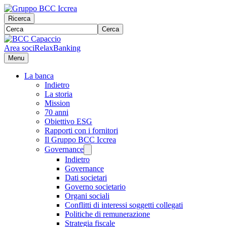
Ricerca
Cerca
Area soci
RelaxBanking
Menu
La banca
Indietro
La storia
Mission
70 anni
Obiettivo ESG
Rapporti con i fornitori
Il Gruppo BCC Iccrea
Governance
Indietro
Governance
Dati societari
Governo societario
Organi sociali
Conflitti di interessi soggetti collegati
Politiche di remunerazione
Strategia fiscale