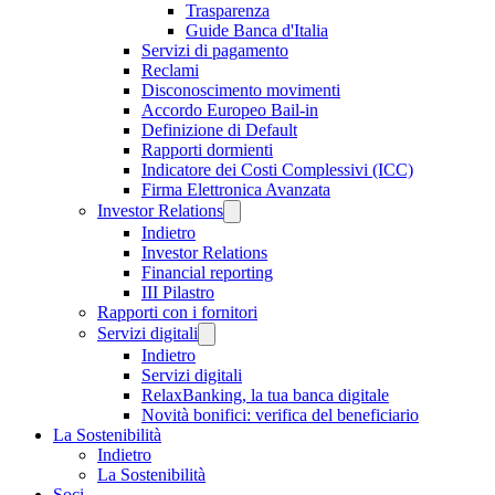
Trasparenza
Guide Banca d'Italia
Servizi di pagamento
Reclami
Disconoscimento movimenti
Accordo Europeo Bail-in
Definizione di Default
Rapporti dormienti
Indicatore dei Costi Complessivi (ICC)
Firma Elettronica Avanzata
Investor Relations
Indietro
Investor Relations
Financial reporting
III Pilastro
Rapporti con i fornitori
Servizi digitali
Indietro
Servizi digitali
RelaxBanking, la tua banca digitale
Novità bonifici: verifica del beneficiario
La Sostenibilità
Indietro
La Sostenibilità
Soci