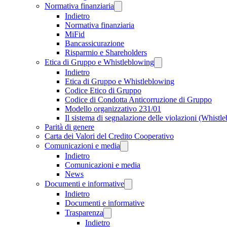
Normativa finanziaria
Indietro
Normativa finanziaria
MiFid
Bancassicurazione
Risparmio e Shareholders
Etica di Gruppo e Whistleblowing
Indietro
Etica di Gruppo e Whistleblowing
Codice Etico di Gruppo
Codice di Condotta Anticorruzione di Gruppo
Modello organizzativo 231/01
Il sistema di segnalazione delle violazioni (Whistl
Parità di genere
Carta dei Valori del Credito Cooperativo
Comunicazioni e media
Indietro
Comunicazioni e media
News
Documenti e informative
Indietro
Documenti e informative
Trasparenza
Indietro