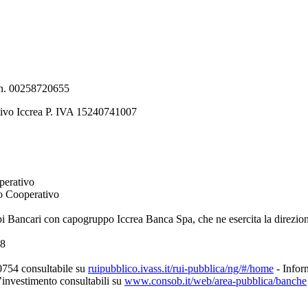
e n. 00258720655
tivo Iccrea P. IVA 15240741007
perativo
to Cooperativo
pi Bancari con capogruppo Iccrea Banca Spa, che ne esercita la direzio
08
0754 consultabile su
ruipubblico.ivass.it/rui-pubblica/ng/#/home
- Inform
d’investimento consultabili su
www.consob.it/web/area-pubblica/banche