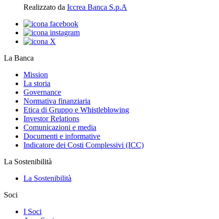
Realizzato da
Iccrea Banca S.p.A
La Banca
Mission
La storia
Governance
Normativa finanziaria
Etica di Gruppo e Whistleblowing
Investor Relations
Comunicazioni e media
Documenti e informative
Indicatore dei Costi Complessivi (ICC)
La Sostenibilità
La Sostenibilità
Soci
I Soci