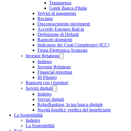
Trasparenza
Guide Banca d'Italia
Servizi di pagamento
Reclami
Disconoscimento movimenti
Accordo Europeo Bail-in
Definizione di Default
Rapporti dormienti
Indicatore dei Costi Complessivi (ICC)
Firma Elettronica Avanzata
Investor Relations
Indietro
Investor Relations
Financial reporting
III Pilastro
Rapporti con i fornitori
Servizi digitali
Indietro
Servizi digitali
RelaxBanking, la tua banca digitale
Novità bonifici: verifica del beneficiario
La Sostenibilità
Indietro
La Sostenibilità
Soci