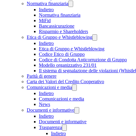
Normativa finanziaria
Indietro
Normativa finanziaria
MiFid
Bancassicurazione
Risparmio e Shareholders
Etica di Gruppo e Whistleblowing
Indietro
Etica di Gruppo e Whistleblowing
Codice Etico di Gruppo
Codice di Condotta Anticorruzione di Gruppo
Modello organizzativo 231/01
Il sistema di segnalazione delle violazioni (Whistl
Parità di genere
Carta dei Valori del Credito Cooperativo
Comunicazioni e media
Indietro
Comunicazioni e media
News
Documenti e informative
Indietro
Documenti e informative
Trasparenza
Indietro