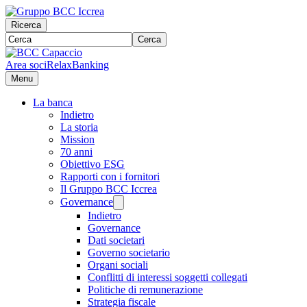
Ricerca
Cerca
Area soci
RelaxBanking
Menu
La banca
Indietro
La storia
Mission
70 anni
Obiettivo ESG
Rapporti con i fornitori
Il Gruppo BCC Iccrea
Governance
Indietro
Governance
Dati societari
Governo societario
Organi sociali
Conflitti di interessi soggetti collegati
Politiche di remunerazione
Strategia fiscale