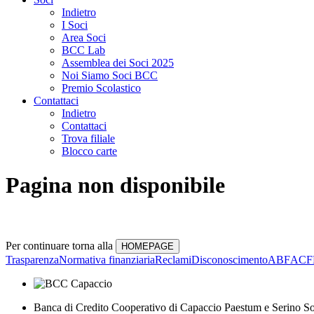
Indietro
I Soci
Area Soci
BCC Lab
Assemblea dei Soci 2025
Noi Siamo Soci BCC
Premio Scolastico
Contattaci
Indietro
Contattaci
Trova filiale
Blocco carte
Pagina non disponibile
Per continuare torna alla
Trasparenza
Normativa finanziaria
Reclami
Disconoscimento
ABF
ACF
Banca di Credito Cooperativo di Capaccio Paestum e Serino So