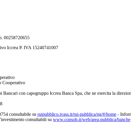
e n. 00258720655
tivo Iccrea P. IVA 15240741007
perativo
to Cooperativo
pi Bancari con capogruppo Iccrea Banca Spa, che ne esercita la direzio
08
0754 consultabile su
ruipubblico.ivass.it/rui-pubblica/ng/#/home
- Inform
d’investimento consultabili su
www.consob.it/web/area-pubblica/banche