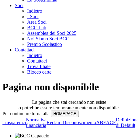
Soci
Indietro
I Soci
Area Soci
BCC Lab
Assemblea dei Soci 2025
Noi Siamo Soci BCC
Premio Scolastico
Contattaci
Indietro
Contattaci
Trova filiale
Blocco carte
Pagina non disponibile
La pagina che stai cercando non esiste
o potrebbe essere temporaneamente non disponibile.
Per continuare torna alla
Normativa
Definizion
Trasparenza
Reclami
Disconoscimento
ABF
ACF
finanziaria
di Default