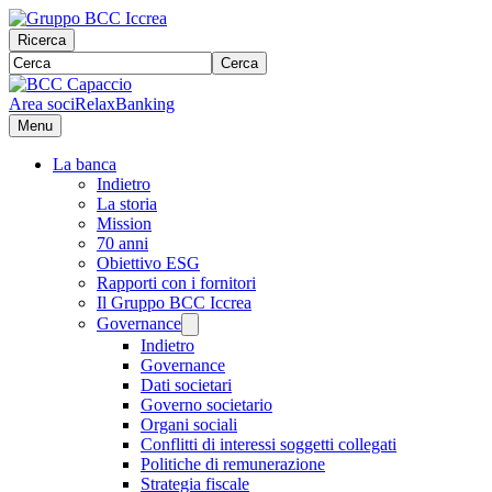
Ricerca
Cerca
Area soci
RelaxBanking
Menu
La banca
Indietro
La storia
Mission
70 anni
Obiettivo ESG
Rapporti con i fornitori
Il Gruppo BCC Iccrea
Governance
Indietro
Governance
Dati societari
Governo societario
Organi sociali
Conflitti di interessi soggetti collegati
Politiche di remunerazione
Strategia fiscale