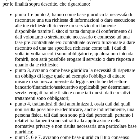
per le finalità sopra descritte, che riguardano:
punto 1 e punto 2, hanno come base giuridica la necessità di
riscontrare una tua richiesta di informazioni o dare esecuzione
alle tue richieste di ricevere un servizio direttamente
disponibile tramite il sito: si tratta dunque di conferimento di
dati volontario o strettamente necessario e connesso ad una
fase pre-contrattuale e/o contrattuale ovvero funzionale a dare
riscontro ad una tua specifica richiesta; come tali, i dati di
volta in volta raccolti sono obbligatori e, qualora non intenda
fornirli, non sarà possibile erogare il servizio o dare risposta a
quanto da te richiesto;
punto 3, avranno come base giuridica la necessità di rispettare
un obbligo di legge quale ad esempio l'obbligo di attuare
misure di sicurezza previste da leggi specifiche del settore
bancario/finanziario/assicurativo applicabili per determinati
servizi erogati tramite il sito e come tali questi dati e relativi
trattamenti sono obbligatori;
punto 4, trattandosi di dati anonimizzati, ossia dati dai quali
non risulta possibile re-identificare, anche indirettamente, una
persona fisica, tali dati non sono più dati personali, pertanto i
relativi trattamenti sono sottratti alla applicazione della
normativa privacy e non risulta necessaria una particolare base
giuridica;
punti 5, 6 e 7, avranno come base giuridica il tuo consenso