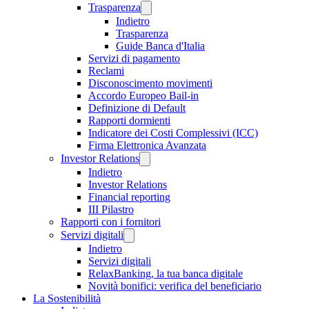
Trasparenza
Indietro
Trasparenza
Guide Banca d'Italia
Servizi di pagamento
Reclami
Disconoscimento movimenti
Accordo Europeo Bail-in
Definizione di Default
Rapporti dormienti
Indicatore dei Costi Complessivi (ICC)
Firma Elettronica Avanzata
Investor Relations
Indietro
Investor Relations
Financial reporting
III Pilastro
Rapporti con i fornitori
Servizi digitali
Indietro
Servizi digitali
RelaxBanking, la tua banca digitale
Novità bonifici: verifica del beneficiario
La Sostenibilità