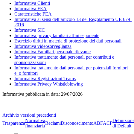
Informativa Clienti
Informativa FEA
Caratteristiche FEA
Informativa ai sensi dell’articolo 13 del Regolamento UE 679-
2016
Informativa SIC
Informativa privacy familiari affini esponente
Esercizio diritti in materia di protezione dei dati personali
Informativa videosorveglianza
Informativa Familiari personale rilevante
Informativa trattamento dati personali per contributi e
sponsorizzazioni
Informativa trattamento dati personali per potenziali fornitori
e_o fornitori
Informativa Registrazioni Teams
Informativa Privacy Whistleblowing
Informativa pubblicata in data:
29/07/2026
Archivio versioni precedenti
Normativa
Definizion
Trasparenza
Reclami
Disconoscimento
ABF
ACF
finanziaria
di Default