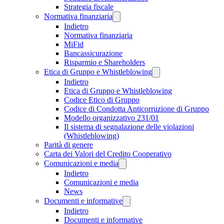
Strategia fiscale
Normativa finanziaria
Indietro
Normativa finanziaria
MiFid
Bancassicurazione
Risparmio e Shareholders
Etica di Gruppo e Whistleblowing
Indietro
Etica di Gruppo e Whistleblowing
Codice Etico di Gruppo
Codice di Condotta Anticorruzione di Gruppo
Modello organizzativo 231/01
Il sistema di segnalazione delle violazioni
(Whistleblowing)
Parità di genere
Carta dei Valori del Credito Cooperativo
Comunicazioni e media
Indietro
Comunicazioni e media
News
Documenti e informative
Indietro
Documenti e informative