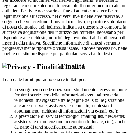
Per accedere ad alcuni servizi riservati agli utenti, è necessario
registrarsi e inserire alcuni dati personali. Il conferimento di alcuni
dati identificativi è necessario al fine di autenticare e verificare la
legittimazione all’accesso, nei diversi livelli delle aree riservate, ai
soggetti che vi accedono. L'invio facoltativo, esplicito e volontario
di posta elettronica agli indirizzi indicati su questo sito comporta la
successiva acquisizione dell'indirizzo del mittente, necessario per
rispondere alle richieste, nonché degli eventuali altri dati personali
inseriti nella missiva. Specifiche informative di sintesi verranno
progressivamente riportate o visualizzate, laddove necessario, nelle
pagine del sito predisposte per particolari servizi a richiesta.
Finalità
I dati da te forniti potranno essere trattati per:
lo svolgimento delle operazioni strettamente necessarie onde
fornire i servizi e/o delle informazioni eventualmente da
te richiesti, (navigazione tra le pagine del sito, registrazione
alle aree riservate, assistenza e ricontatto, richiesta di
appuntamenti, richiesta di informazioni via e-mail, etc.);
la prestazione di servizi tecnologici (mailing-list, newsletter,
assistenza e manutenzione in remoto o in locale, etc.), anche
da parte di terzi specificamente autorizzati;
attività imposte da leggi, regolamenti o provvedimenti tempo