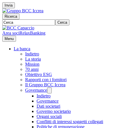
Invia
Ricerca
Cerca
Area soci
RelaxBanking
Menu
La banca
Indietro
La storia
Mission
70 anni
Obiettivo ESG
Rapporti con i fornitori
Il Gruppo BCC Iccrea
Governance
Indietro
Governance
Dati societari
Governo societario
Organi sociali
Conflitti di interessi soggetti collegati
Politiche di remunerazione