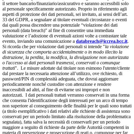
il settore bancario/finanziario/assicurativo e saranno accessibili solo
al personale specificamente autorizzato. Proprio in riferimento agli
aspetti di protezione dei dati personali, sei invitato, ai sensi dell’art.
33 del GDPR, a segnalare al titolare eventuali circostanze o eventi
dai quali possa discendere una potenziale “violazione dei dati
personali (data breach)" al fine di consentire una immediata
valutazione e l’adozione di eventuali azioni volte a contrastare tale
evento, inviando una comunicazione a
databreach@iccrea.bcc.it
.
Si ricorda che per violazione dati personali si intende "
la violazione
di sicurezza che comporta accidentalmente o in modo illecito la
distruzione, la perdita, la modifica, la divulgazione non autorizzata
o l'accesso ai dati personali trasmessi, conservati o comunque
trattati
". Le misure adottate dal titolare non esimono l'utente/cliente
dal prestare la necessaria attenzione all’utilizzo, ove richiesto, di
password/PIN di complessità adeguata, che dovrai aggiornare
periodicamente nonché custodire con attenzione e rendere
inaccessibili ad altri, al fine di evitarne usi impropri e non
autorizzati. I dati personali trattati verranno conservati in una forma
che consenta l'identificazione degli interessati per un arco di tempo
non superiore al conseguimento delle finalità per le quali sono trattati
(a titolo esemplificativo i dati relativi alle richieste di assistenza sono
conservati per un periodo limitato alla risoluzione della problematica
segnalata), fatta salva la necessità di conservarli per un periodo
maggiore a seguito di richieste da parte delle Autorità competenti in
materia di prevenzione e prosecuzione di reati o, comunque per far