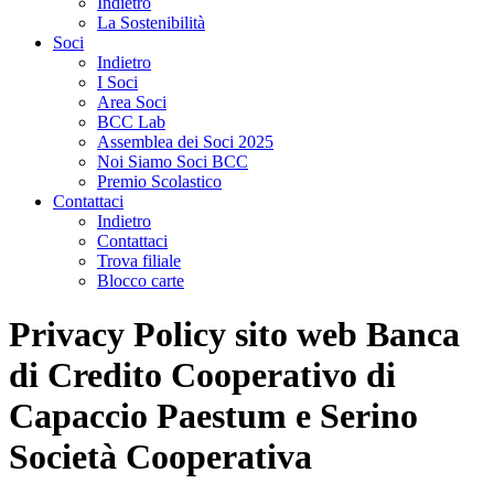
Indietro
La Sostenibilità
Soci
Indietro
I Soci
Area Soci
BCC Lab
Assemblea dei Soci 2025
Noi Siamo Soci BCC
Premio Scolastico
Contattaci
Indietro
Contattaci
Trova filiale
Blocco carte
Privacy Policy sito web Banca
di Credito Cooperativo di
Capaccio Paestum e Serino
Società Cooperativa