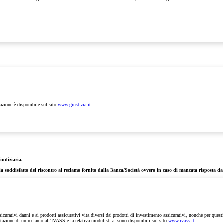
iazione è disponibile sul sito
www.giustizia.it
giudiziaria.
ia soddisfatto del riscontro al reclamo fornito dalla Banca/Società ovvero in caso di mancata risposta da 
ssicurativi danni e ai prodotti assicurativi vita diversi dai prodotti di investimento assicurativi, nonché per quest
sentazione di un reclamo all’IVASS e la relativa modulistica, sono disponibili sul sito
www.ivass.it