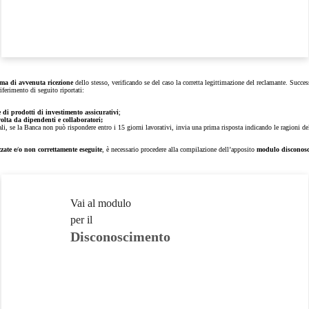
ma di avvenuta ricezione
dello stesso, verificando se del caso la corretta legittimazione del reclamante. Succe
iferimento di seguito riportati:
 di prodotti di investimento assicurativi
;
volta da dipendenti e collaboratori;
ali, se la Banca non può rispondere entro i 15 giorni lavorativi, invia una prima risposta indicando le ragioni del 
zate e/o non correttamente eseguite
, è necessario procedere alla compilazione dell’apposito
modulo
disconos
Vai al modulo
per il
Disconoscimento