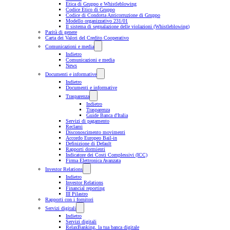
Etica di Gruppo e Whistleblowing
Codice Etico di Gruppo
Codice di Condotta Anticorruzione di Gruppo
Modello organizzativo 231/01
Il sistema di segnalazione delle violazioni (Whistleblowing)
Parità di genere
Carta dei Valori del Credito Cooperativo
Comunicazioni e media
Indietro
Comunicazioni e media
News
Documenti e informative
Indietro
Documenti e informative
Trasparenza
Indietro
Trasparenza
Guide Banca d'Italia
Servizi di pagamento
Reclami
Disconoscimento movimenti
Accordo Europeo Bail-in
Definizione di Default
Rapporti dormienti
Indicatore dei Costi Complessivi (ICC)
Firma Elettronica Avanzata
Investor Relations
Indietro
Investor Relations
Financial reporting
III Pilastro
Rapporti con i fornitori
Servizi digitali
Indietro
Servizi digitali
RelaxBanking, la tua banca digitale