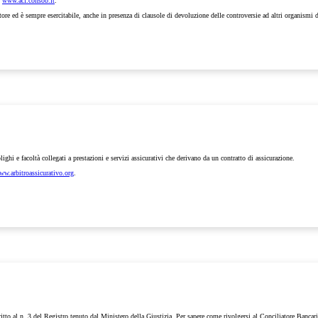
o
www.acf.consob.it
.
tore ed è sempre esercitabile, anche in presenza di clausole di devoluzione delle controversie ad altri organismi d
lighi e facoltà collegati a prestazioni e servizi assicurativi che derivano da un contratto di assicurazione.
ww.arbitroassicurativo.org
.
ritto al n. 3 del Registro tenuto dal Ministero della Giustizia. Per sapere come rivolgersi al Conciliatore Bancar