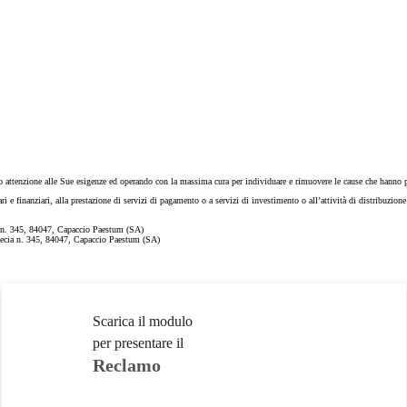
o attenzione alle Sue esigenze ed operando con la massima cura per individuare e rimuovere le cause che hanno pr
 e finanziari, alla prestazione di servizi di pagamento o a servizi di investimento o all’attività di distribuzion
a n. 345, 84047, Capaccio Paestum (SA)
aecia n. 345, 84047, Capaccio Paestum (SA)
Scarica il modulo
per presentare il
Reclamo