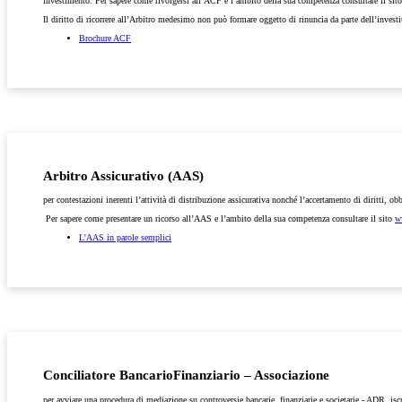
investimento. Per sapere come rivolgersi all’ACF e l’ambito della sua competenza consultare il sit
Il diritto di ricorrere all’Arbitro medesimo non può formare oggetto di rinuncia da parte dell’investi
Brochure ACF
Arbitro Assicurativo (AAS)
per contestazioni inerenti l’attività di distribuzione assicurativa nonché l’accertamento di diritti, obb
Per sapere come presentare un ricorso all’AAS e l’ambito della sua competenza consultare il sito
w
L'AAS in parole semplici
Conciliatore BancarioFinanziario – Associazione
per avviare una procedura di mediazione su controversie bancarie, finanziarie e societarie - ADR, isc