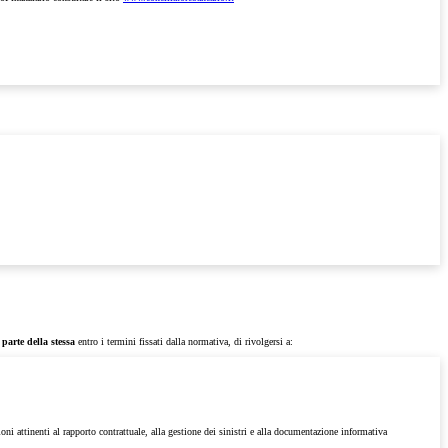
parte della stessa
entro i termini fissati dalla normativa, di rivolgersi a:
ioni attinenti al rapporto contrattuale, alla gestione dei sinistri e alla documentazione informativa