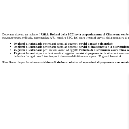
Dopo aver ricevuto un reclamo, l‘
Ufficio Reclami della BCC invia tempestivamente al Cliente una confer
pervenuto (posta ordinaria, raccomandata A/R , email o PEC, fax) entro i termini previsti dalla normativa di r
60 giorni
di calendario
per reclami aventi ad oggetto i
servizi bancari e finanziari;
60 giorni di calendario
per reclami aventi ad oggetto i
servizi di investimento
e
la distribuzione
45 giorni di calendario
per i reclami aventi ad oggetto l’
attività di distribuzione assicurativa s
15 giorni lavorativi
per i reclami aventi ad oggetto i
servizi di pagamento.
In situazioni eccezion
definitiva. In ogni caso il termine per il riscontro definitivo non supera i 35 giorni lavorativi.
Ricordiamo che per formulare una
richiesta di rimborso relativa ad operazioni di pagamento non autoriz