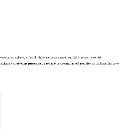
ovocato un reclamo, al fine di migliorare costantemente la qualità di prodotti e servizi.
e assicurativa
può essere presentato un reclamo, anche mediante il modulo
scaricabile dal link sotto