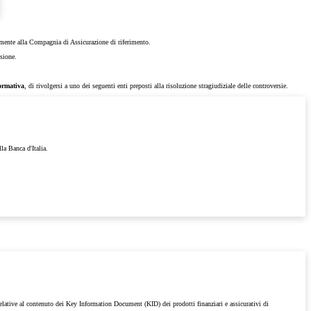
tamente alla Compagnia di Assicurazione di riferimento.
sione.
normativa
, di rivolgersi a uno dei seguenti enti preposti alla risoluzione stragiudiziale delle controversie.
lla Banca d'Italia.
 relative al contenuto dei Key Information Document (KID) dei prodotti finanziari e assicurativi di