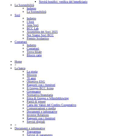
Novità bonifici: verifica del beneficiario
La Sostenibilità
Indietro
La Sostenibilità
Soci
Indietro
I Soci
Area Soci
BCC Lab
Assemblea dei Soci 2025
Noi Siamo Soci BCC
Premio Scolastico
Contattaci
Indietro
Contattaci
Trova filiale
Blocco carte
Home
>
La banca
La storia
Mission
70 anni
Obiettivo ESG
Rapporti con i fornitori
Il Gruppo BCC Iccrea
Governance
Normativa finanziaria
Etica di Gruppo e Whistleblowing
Parità di genere
Carta dei Valori del Credito Cooperativo
Comunicazioni e media
Documenti e informative
Investor Relations
Rapporti con i fornitori
Servizi digitali
>
Documenti e informative
Trasparenza
Servizi di pagamento