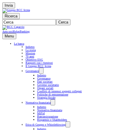
Invia
Ricerca
Cerca
Area soci
RelaxBanking
Menu
La banca
Indietro
La storia
Mission
70 anni
Obiettivo ESG
Rapporti con i fornitori
Il Gruppo BCC Iccrea
Governance
Indietro
Governance
Dati societari
Governo societario
Organi sociali
Conflitti di interessi soggetti collegati
Politiche di remunerazione
Strategia fiscale
Normativa finanziaria
Indietro
Normativa finanziaria
MiFid
Bancassicurazione
Risparmio e Shareholders
Etica di Gruppo e Whistleblowing
Indietro