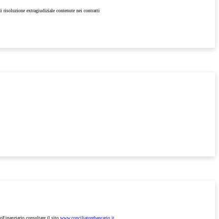
i risoluzione extragiudiziale contenute nei contratti
ioFinanziario consultare il sito
www.conciliatorebancario.it