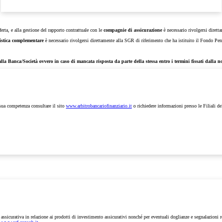
fferta, e alla gestione del rapporto contrattuale con le
compagnie di assicurazione
è necessario rivolgersi diret
istica complementare
è necessario rivolgersi direttamente alla SGR di riferimento che ha istituito il Fondo Pen
alla Banca/Società ovvero in caso di mancata risposta da parte della stessa entro i termini fissati dalla 
 sua competenza consultare il sito
www.arbitrobancariofinanziario.it
o richiedere informazioni presso le Filiali de
e assicurativa in relazione ai prodotti di investimento assicurativi nonché per eventuali doglianze e segnalazioni