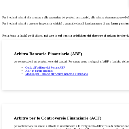
Per i reclami relativi alla struttura e alle caratteriste dei prodotti assicurativi, alla relativa documentazione d'o
Per i reclami relativi a presunte irregolarità, criticità o anomalie circa il funzionamento di una
forma pension
Resta ferma la facoltà per il cliente,
nel caso in cui non sia soddisfatto del riscontro al reclamo fornito d
Arbitro Bancario Finanziario (ABF)
per contestazioni sui prodotti e servizi bancari. Per sapere come rivolgersi all'ABF e l'ambito della
Guida all’utilizzo del Portale ABF
ABF in parole semplici
Modulo per il ricorso all’Arbitro Bancario Finanziario
Arbitro per le Controversie Finanziarie (ACF)
per contestazione su servizi e attività di investimento e lo svolgimento dell’attività di distribuzion