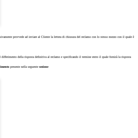
ssivamente provvede ad inviare al Cliente la lettera di chiusura del reclamo con lo stesso mezzo con il quale è
differimento della risposta definitiva al reclamo e specificando il termine entro il quale fornirà la risposta
cimento
presente nella seguente
sezione