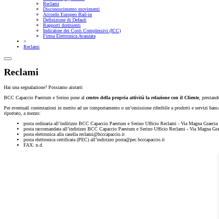
Reclami
Disconoscimento movimenti
Accordo Europeo Bail-in
Definizione di Default
Rapporti dormienti
Indicatore dei Costi Complessivi (ICC)
Firma Elettronica Avanzata
>
Reclami
Reclami
Hai una segnalazione? Possiamo aiutarti
BCC Capaccio Paestum e Serino pone al
centro della propria attività la relazione con il Cliente
, prestand
Per eventuali contestazioni in merito ad un comportamento o un’omissione riferibile a prodotti e servizi bancari
riportato, a mezzo:
posta ordinaria all’indirizzo BCC Capaccio Paestum e Serino Ufficio Reclami - Via Magna Graeci
posta raccomandata all’indirizzo BCC Capaccio Paestum e Serino Ufficio Reclami - Via Magna Gr
posta elettronica alla casella reclami@bcccapaccio.it
posta elettronica certificata (PEC) all’indirizzo posta@pec.bcccapaccio.it
FAX: n.d.