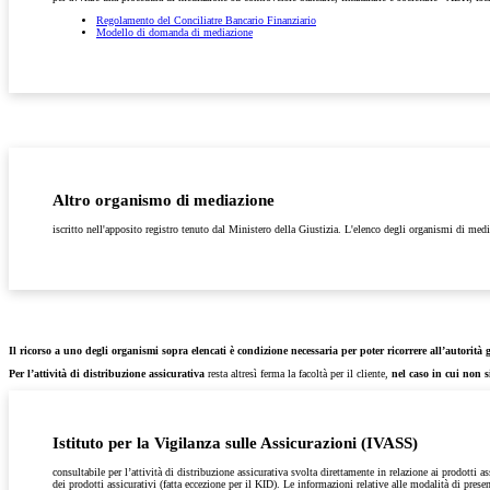
Regolamento del Conciliatre Bancario Finanziario
Modello di domanda di mediazione
Altro organismo di mediazione
iscritto nell'apposito registro tenuto dal Ministero della Giustizia. L'elenco degli organismi di med
Il ricorso a uno degli organismi sopra elencati è condizione necessaria per poter ricorrere all’autorità 
Per l’attività di distribuzione assicurativa
resta altresì ferma la facoltà per il cliente,
nel caso in cui non s
Istituto per la Vigilanza sulle Assicurazioni (IVASS)
consultabile per l’attività di distribuzione assicurativa svolta direttamente in relazione ai prodotti a
dei prodotti assicurativi (fatta eccezione per il KID). Le informazioni relative alle modalità di pre