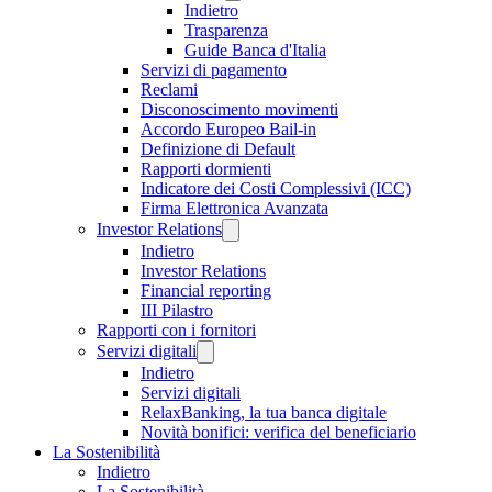
Indietro
Trasparenza
Guide Banca d'Italia
Servizi di pagamento
Reclami
Disconoscimento movimenti
Accordo Europeo Bail-in
Definizione di Default
Rapporti dormienti
Indicatore dei Costi Complessivi (ICC)
Firma Elettronica Avanzata
Investor Relations
Indietro
Investor Relations
Financial reporting
III Pilastro
Rapporti con i fornitori
Servizi digitali
Indietro
Servizi digitali
RelaxBanking, la tua banca digitale
Novità bonifici: verifica del beneficiario
La Sostenibilità
Indietro
La Sostenibilità