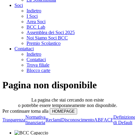
Soci
Indietro
I Soci
Area Soci
BCC Lab
Assemblea dei Soci 2025
Noi Siamo Soci BCC
Premio Scolastico
Contattaci
Indietro
Contattaci
Trova filiale
Blocco carte
Pagina non disponibile
La pagina che stai cercando non esiste
o potrebbe essere temporaneamente non disponibile.
Per continuare torna alla
Normativa
Definizion
Trasparenza
Reclami
Disconoscimento
ABF
ACF
finanziaria
di Default