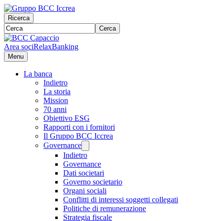
Ricerca
Cerca
Area soci
RelaxBanking
Menu
La banca
Indietro
La storia
Mission
70 anni
Obiettivo ESG
Rapporti con i fornitori
Il Gruppo BCC Iccrea
Governance
Indietro
Governance
Dati societari
Governo societario
Organi sociali
Conflitti di interessi soggetti collegati
Politiche di remunerazione
Strategia fiscale