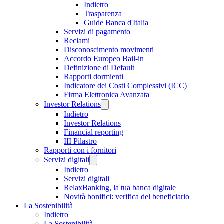
Indietro
Trasparenza
Guide Banca d'Italia
Servizi di pagamento
Reclami
Disconoscimento movimenti
Accordo Europeo Bail-in
Definizione di Default
Rapporti dormienti
Indicatore dei Costi Complessivi (ICC)
Firma Elettronica Avanzata
Investor Relations
Indietro
Investor Relations
Financial reporting
III Pilastro
Rapporti con i fornitori
Servizi digitali
Indietro
Servizi digitali
RelaxBanking, la tua banca digitale
Novità bonifici: verifica del beneficiario
La Sostenibilità
Indietro
La Sostenibilità