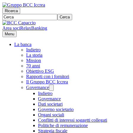
Ricerca
Cerca
Area soci
RelaxBanking
Menu
La banca
Indietro
La storia
Mission
70 anni
Obiettivo ESG
Rapporti con i fornitori
Il Gruppo BCC Iccrea
Governance
Indietro
Governance
Dati societari
Governo societario
Organi sociali
Conflitti di interessi soggetti collegati
Politiche di remunerazione
Strategia fiscale