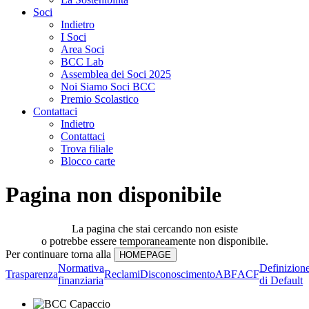
Soci
Indietro
I Soci
Area Soci
BCC Lab
Assemblea dei Soci 2025
Noi Siamo Soci BCC
Premio Scolastico
Contattaci
Indietro
Contattaci
Trova filiale
Blocco carte
Pagina non disponibile
La pagina che stai cercando non esiste
o potrebbe essere temporaneamente non disponibile.
Per continuare torna alla
Normativa
Definizion
Trasparenza
Reclami
Disconoscimento
ABF
ACF
finanziaria
di Default