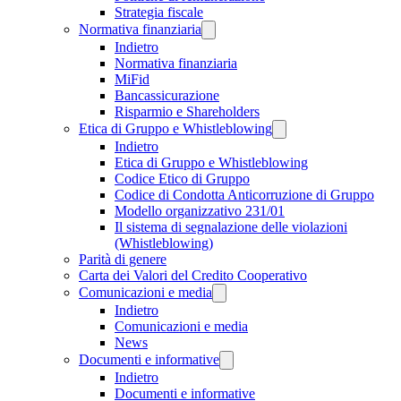
Strategia fiscale
Normativa finanziaria
Indietro
Normativa finanziaria
MiFid
Bancassicurazione
Risparmio e Shareholders
Etica di Gruppo e Whistleblowing
Indietro
Etica di Gruppo e Whistleblowing
Codice Etico di Gruppo
Codice di Condotta Anticorruzione di Gruppo
Modello organizzativo 231/01
Il sistema di segnalazione delle violazioni
(Whistleblowing)
Parità di genere
Carta dei Valori del Credito Cooperativo
Comunicazioni e media
Indietro
Comunicazioni e media
News
Documenti e informative
Indietro
Documenti e informative