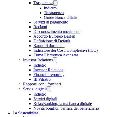
Trasparenza
Indietro
Trasparenza
Guide Banca d'Italia
Servizi di pagamento
Reclami
Disconoscimento movimenti
Accordo Europeo Bail-in
Definizione di Default
Rapporti dormienti
Indicatore dei Costi Complessivi (ICC)
Firma Elettronica Avanzata
Investor Relations
Indietro
Investor Relations
Financial reporting
III Pilastro
Rapporti con i fornitori
Servizi digitali
Indietro
Servizi digitali
RelaxBanking, la tua banca digitale
Novità bonifici: verifica del beneficiario
La Sostenibilità