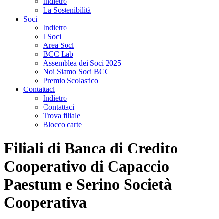
Indietro
La Sostenibilità
Soci
Indietro
I Soci
Area Soci
BCC Lab
Assemblea dei Soci 2025
Noi Siamo Soci BCC
Premio Scolastico
Contattaci
Indietro
Contattaci
Trova filiale
Blocco carte
Filiali di Banca di Credito
Cooperativo di Capaccio
Paestum e Serino Società
Cooperativa