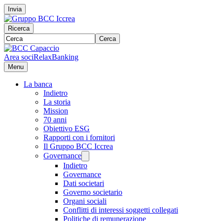
Invia
Ricerca
Cerca
Area soci
RelaxBanking
Menu
La banca
Indietro
La storia
Mission
70 anni
Obiettivo ESG
Rapporti con i fornitori
Il Gruppo BCC Iccrea
Governance
Indietro
Governance
Dati societari
Governo societario
Organi sociali
Conflitti di interessi soggetti collegati
Politiche di remunerazione