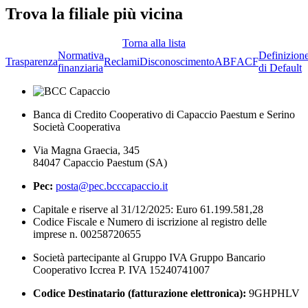
Trova la filiale più vicina
Torna alla lista
Normativa
Definizion
Trasparenza
Reclami
Disconoscimento
ABF
ACF
finanziaria
di Default
Banca di Credito Cooperativo di Capaccio Paestum e Serino
Società Cooperativa
Via Magna Graecia, 345
84047 Capaccio Paestum (SA)
Pec:
posta@pec.bcccapaccio.it
Capitale e riserve al 31/12/2025: Euro 61.199.581,28
Codice Fiscale e Numero di iscrizione al registro delle
imprese n. 00258720655
Società partecipante al Gruppo IVA Gruppo Bancario
Cooperativo Iccrea P. IVA 15240741007
Codice Destinatario (fatturazione elettronica):
9GHPHLV