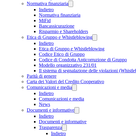
Normativa finanziaria
Indietro
Normativa finanziaria
MiFid
Bancassicurazione
Risparmio e Shareholders
Etica di Gruppo e Whistleblowing
Indietro
Etica di Gruppo e Whistleblowing
Codice Etico di Gruppo
Codice di Condotta Anticorruzione di Gruppo
Modello organizzativo 231/01
Il sistema di segnalazione delle violazioni (Whistl
Parità di genere
Carta dei Valori del Credito Cooperativo
Comunicazioni e media
Indietro
Comunicazioni e media
News
Documenti e informative
Indietro
Documenti e informative
Trasparenza
Indietro