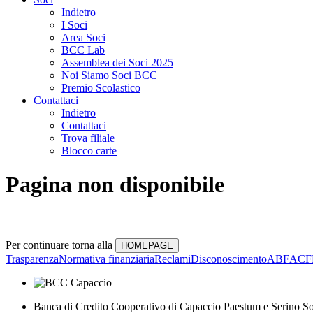
Indietro
I Soci
Area Soci
BCC Lab
Assemblea dei Soci 2025
Noi Siamo Soci BCC
Premio Scolastico
Contattaci
Indietro
Contattaci
Trova filiale
Blocco carte
Pagina non disponibile
Per continuare torna alla
Trasparenza
Normativa finanziaria
Reclami
Disconoscimento
ABF
ACF
Banca di Credito Cooperativo di Capaccio Paestum e Serino So