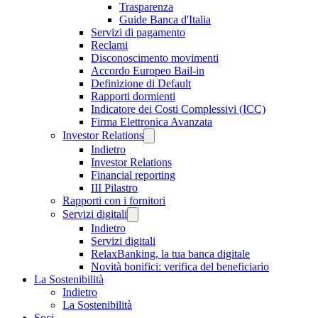
Trasparenza
Guide Banca d'Italia
Servizi di pagamento
Reclami
Disconoscimento movimenti
Accordo Europeo Bail-in
Definizione di Default
Rapporti dormienti
Indicatore dei Costi Complessivi (ICC)
Firma Elettronica Avanzata
Investor Relations
Indietro
Investor Relations
Financial reporting
III Pilastro
Rapporti con i fornitori
Servizi digitali
Indietro
Servizi digitali
RelaxBanking, la tua banca digitale
Novità bonifici: verifica del beneficiario
La Sostenibilità
Indietro
La Sostenibilità
Soci