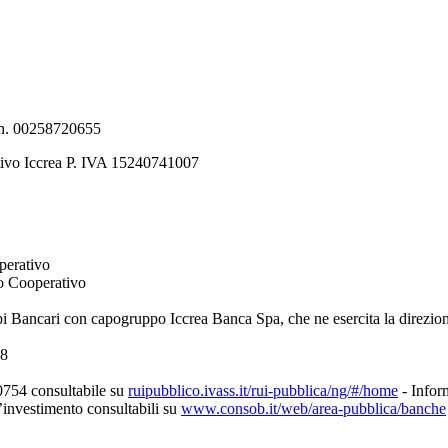
e n. 00258720655
tivo Iccrea P. IVA 15240741007
perativo
to Cooperativo
pi Bancari con capogruppo Iccrea Banca Spa, che ne esercita la direzio
08
0754 consultabile su
ruipubblico.ivass.it/rui-pubblica/ng/#/home
- Inform
d’investimento consultabili su
www.consob.it/web/area-pubblica/banche