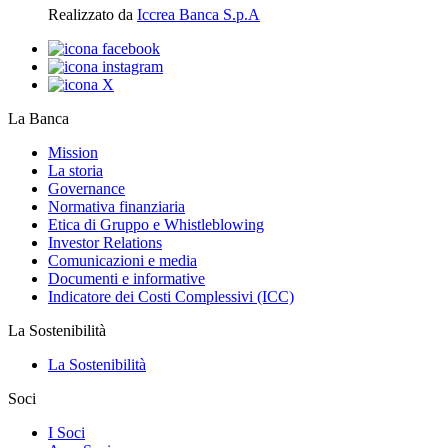
Realizzato da
Iccrea Banca S.p.A
La Banca
Mission
La storia
Governance
Normativa finanziaria
Etica di Gruppo e Whistleblowing
Investor Relations
Comunicazioni e media
Documenti e informative
Indicatore dei Costi Complessivi (ICC)
La Sostenibilità
La Sostenibilità
Soci
I Soci