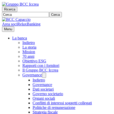
Ricerca
Cerca
Area soci
RelaxBanking
Menu
La banca
Indietro
La storia
Mission
70 anni
Obiettivo ESG
Rapporti con i fornitori
Il Gruppo BCC Iccrea
Governance
Indietro
Governance
Dati societari
Governo societario
Organi sociali
Conflitti di interessi soggetti collegati
Politiche di remunerazione
Strategia fiscale