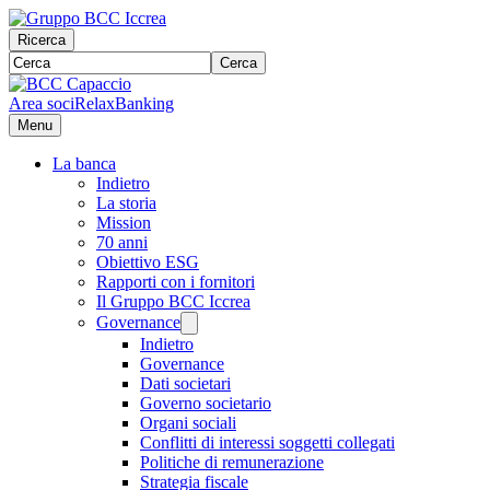
Ricerca
Cerca
Area soci
RelaxBanking
Menu
La banca
Indietro
La storia
Mission
70 anni
Obiettivo ESG
Rapporti con i fornitori
Il Gruppo BCC Iccrea
Governance
Indietro
Governance
Dati societari
Governo societario
Organi sociali
Conflitti di interessi soggetti collegati
Politiche di remunerazione
Strategia fiscale