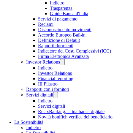
Indietro
Trasparenza
Guide Banca d'Italia
Servizi di pagamento
Reclami
Disconoscimento movimenti
Accordo Europeo Bail-in
Definizione di Default
Rapporti dormienti
Indicatore dei Costi Complessivi (ICC)
Firma Elettronica Avanzata
Investor Relations
Indietro
Investor Relations
Financial reporting
III Pilastro
Rapporti con i fornitori
Servizi digitali
Indietro
Servizi digitali
RelaxBanking, la tua banca digitale
Novità bonifici: verifica del beneficiario
La Sostenibilità
Indietro
La Sostenibilità