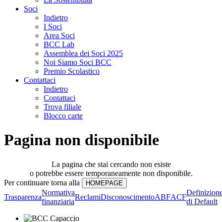
Soci
Indietro
I Soci
Area Soci
BCC Lab
Assemblea dei Soci 2025
Noi Siamo Soci BCC
Premio Scolastico
Contattaci
Indietro
Contattaci
Trova filiale
Blocco carte
Pagina non disponibile
La pagina che stai cercando non esiste
o potrebbe essere temporaneamente non disponibile.
Per continuare torna alla
Normativa
Definizion
Trasparenza
Reclami
Disconoscimento
ABF
ACF
finanziaria
di Default