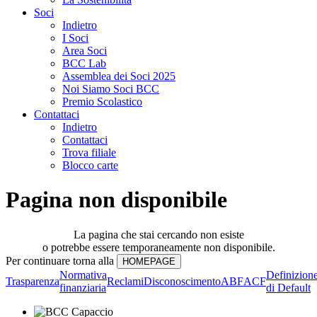
Soci
Indietro
I Soci
Area Soci
BCC Lab
Assemblea dei Soci 2025
Noi Siamo Soci BCC
Premio Scolastico
Contattaci
Indietro
Contattaci
Trova filiale
Blocco carte
Pagina non disponibile
La pagina che stai cercando non esiste
o potrebbe essere temporaneamente non disponibile.
Per continuare torna alla
Normativa
Definizion
Trasparenza
Reclami
Disconoscimento
ABF
ACF
finanziaria
di Default