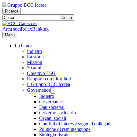
Ricerca
Cerca
Area soci
RelaxBanking
Menu
La banca
Indietro
La storia
Mission
70 anni
Obiettivo ESG
Rapporti con i fornitori
Il Gruppo BCC Iccrea
Governance
Indietro
Governance
Dati societari
Governo societario
Organi sociali
Conflitti di interessi soggetti collegati
Politiche di remunerazione
Strategia fiscale