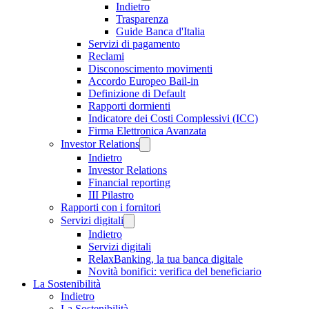
Indietro
Trasparenza
Guide Banca d'Italia
Servizi di pagamento
Reclami
Disconoscimento movimenti
Accordo Europeo Bail-in
Definizione di Default
Rapporti dormienti
Indicatore dei Costi Complessivi (ICC)
Firma Elettronica Avanzata
Investor Relations
Indietro
Investor Relations
Financial reporting
III Pilastro
Rapporti con i fornitori
Servizi digitali
Indietro
Servizi digitali
RelaxBanking, la tua banca digitale
Novità bonifici: verifica del beneficiario
La Sostenibilità
Indietro
La Sostenibilità