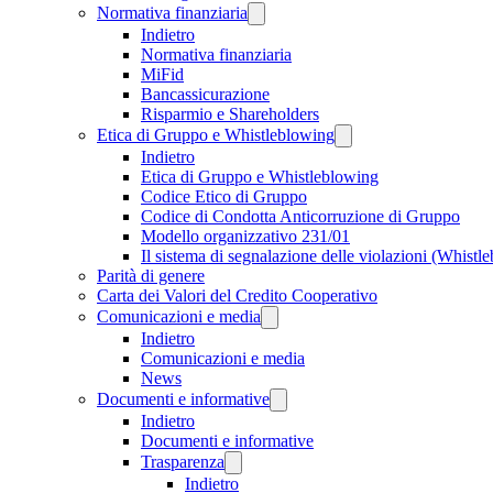
Normativa finanziaria
Indietro
Normativa finanziaria
MiFid
Bancassicurazione
Risparmio e Shareholders
Etica di Gruppo e Whistleblowing
Indietro
Etica di Gruppo e Whistleblowing
Codice Etico di Gruppo
Codice di Condotta Anticorruzione di Gruppo
Modello organizzativo 231/01
Il sistema di segnalazione delle violazioni (Whistl
Parità di genere
Carta dei Valori del Credito Cooperativo
Comunicazioni e media
Indietro
Comunicazioni e media
News
Documenti e informative
Indietro
Documenti e informative
Trasparenza
Indietro