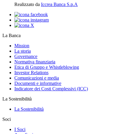
Realizzato da
Iccrea Banca S.p.A
La Banca
Mission
La storia
Governance
Normativa finanziaria
Etica di Gruppo e Whistleblowing
Investor Relations
Comunicazioni e media
Documenti e informative
Indicatore dei Costi Complessivi (ICC)
La Sostenibilità
La Sostenibilità
Soci
I Soci