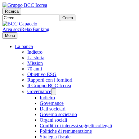
Ricerca
Cerca
Area soci
RelaxBanking
Menu
La banca
Indietro
La storia
Mission
70 anni
Obiettivo ESG
Rapporti con i fornitori
Il Gruppo BCC Iccrea
Governance
Indietro
Governance
Dati societari
Governo societario
Organi sociali
Conflitti di interessi soggetti collegati
Politiche di remunerazione
Strategia fiscale