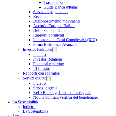
Trasparenza
Guide Banca d'Italia
Servizi di pagamento
Reclami
Disconoscimento movimenti
Accordo Europeo Bail-in
Definizione di Default
Rapporti dormienti
Indicatore dei Costi Complessivi (ICC)
Firma Elettronica Avanzata
Investor Relations
Indietro
Investor Relations
Financial reporting
III Pilastro
Rapporti con i fornitori
Servizi digitali
Indietro
Servizi digitali
RelaxBanking, la tua banca digitale
Novità bonifici: verifica del beneficiario
La Sostenibilità
Indietro
La Sostenibilità
Soci