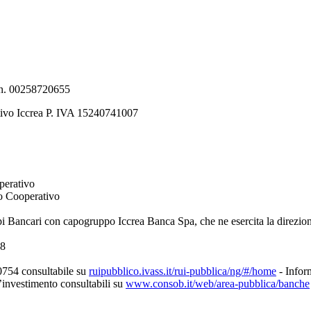
e n. 00258720655
tivo Iccrea P. IVA 15240741007
perativo
to Cooperativo
pi Bancari con capogruppo Iccrea Banca Spa, che ne esercita la direzio
08
0754 consultabile su
ruipubblico.ivass.it/rui-pubblica/ng/#/home
- Inform
d’investimento consultabili su
www.consob.it/web/area-pubblica/banche