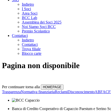
Indietro
I Soci
Area Soci
BCC Lab
Assemblea dei Soci 2025
Noi Siamo Soci BCC
Premio Scolastico
Contattaci
Indietro
Contattaci
Trova filiale
Blocco carte
Pagina non disponibile
Per continuare torna alla
Trasparenza
Normativa finanziaria
Reclami
Disconoscimento
ABF
ACF
Banca di Credito Cooperativo di Capaccio Paestum e Serino So