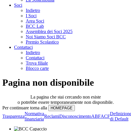
Soci
Indietro
I Soci
Area Soci
BCC Lab
Assemblea dei Soci 2025
Noi Siamo Soci BCC
Premio Scolastico
Contattaci
Indietro
Contattaci
Trova filiale
Blocco carte
Pagina non disponibile
La pagina che stai cercando non esiste
o potrebbe essere temporaneamente non disponibile.
Per continuare torna alla
Normativa
Definizion
Trasparenza
Reclami
Disconoscimento
ABF
ACF
finanziaria
di Default