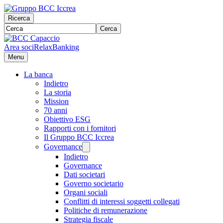
Ricerca
Cerca
Area soci
RelaxBanking
Menu
La banca
Indietro
La storia
Mission
70 anni
Obiettivo ESG
Rapporti con i fornitori
Il Gruppo BCC Iccrea
Governance
Indietro
Governance
Dati societari
Governo societario
Organi sociali
Conflitti di interessi soggetti collegati
Politiche di remunerazione
Strategia fiscale