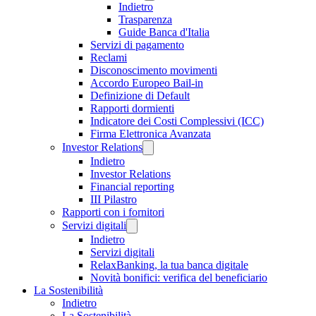
Indietro
Trasparenza
Guide Banca d'Italia
Servizi di pagamento
Reclami
Disconoscimento movimenti
Accordo Europeo Bail-in
Definizione di Default
Rapporti dormienti
Indicatore dei Costi Complessivi (ICC)
Firma Elettronica Avanzata
Investor Relations
Indietro
Investor Relations
Financial reporting
III Pilastro
Rapporti con i fornitori
Servizi digitali
Indietro
Servizi digitali
RelaxBanking, la tua banca digitale
Novità bonifici: verifica del beneficiario
La Sostenibilità
Indietro
La Sostenibilità