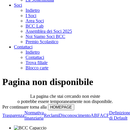
Soci
Indietro
I Soci
Area Soci
BCC Lab
Assemblea dei Soci 2025
Noi Siamo Soci BCC
Premio Scolastico
Contattaci
Indietro
Contattaci
Trova filiale
Blocco carte
Pagina non disponibile
La pagina che stai cercando non esiste
o potrebbe essere temporaneamente non disponibile.
Per continuare torna alla
Normativa
Definizion
Trasparenza
Reclami
Disconoscimento
ABF
ACF
finanziaria
di Default