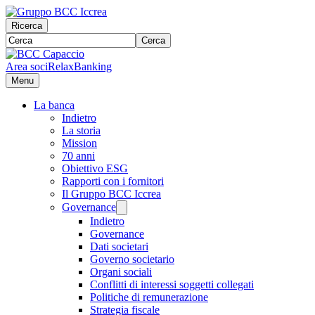
Ricerca
Cerca
Area soci
RelaxBanking
Menu
La banca
Indietro
La storia
Mission
70 anni
Obiettivo ESG
Rapporti con i fornitori
Il Gruppo BCC Iccrea
Governance
Indietro
Governance
Dati societari
Governo societario
Organi sociali
Conflitti di interessi soggetti collegati
Politiche di remunerazione
Strategia fiscale