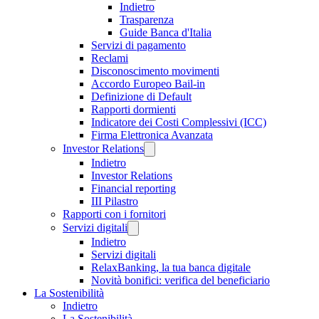
Indietro
Trasparenza
Guide Banca d'Italia
Servizi di pagamento
Reclami
Disconoscimento movimenti
Accordo Europeo Bail-in
Definizione di Default
Rapporti dormienti
Indicatore dei Costi Complessivi (ICC)
Firma Elettronica Avanzata
Investor Relations
Indietro
Investor Relations
Financial reporting
III Pilastro
Rapporti con i fornitori
Servizi digitali
Indietro
Servizi digitali
RelaxBanking, la tua banca digitale
Novità bonifici: verifica del beneficiario
La Sostenibilità
Indietro
La Sostenibilità