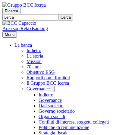
Ricerca
Cerca
Area soci
RelaxBanking
Menu
La banca
Indietro
La storia
Mission
70 anni
Obiettivo ESG
Rapporti con i fornitori
Il Gruppo BCC Iccrea
Governance
Indietro
Governance
Dati societari
Governo societario
Organi sociali
Conflitti di interessi soggetti collegati
Politiche di remunerazione
Strategia fiscale