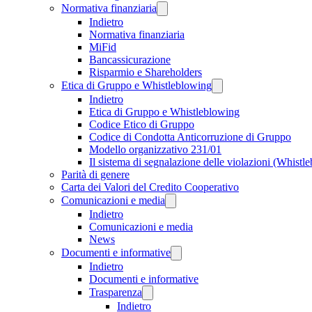
Normativa finanziaria
Indietro
Normativa finanziaria
MiFid
Bancassicurazione
Risparmio e Shareholders
Etica di Gruppo e Whistleblowing
Indietro
Etica di Gruppo e Whistleblowing
Codice Etico di Gruppo
Codice di Condotta Anticorruzione di Gruppo
Modello organizzativo 231/01
Il sistema di segnalazione delle violazioni (Whistl
Parità di genere
Carta dei Valori del Credito Cooperativo
Comunicazioni e media
Indietro
Comunicazioni e media
News
Documenti e informative
Indietro
Documenti e informative
Trasparenza
Indietro