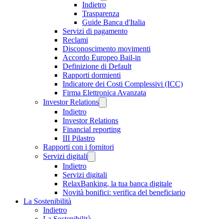
Indietro
Trasparenza
Guide Banca d'Italia
Servizi di pagamento
Reclami
Disconoscimento movimenti
Accordo Europeo Bail-in
Definizione di Default
Rapporti dormienti
Indicatore dei Costi Complessivi (ICC)
Firma Elettronica Avanzata
Investor Relations
Indietro
Investor Relations
Financial reporting
III Pilastro
Rapporti con i fornitori
Servizi digitali
Indietro
Servizi digitali
RelaxBanking, la tua banca digitale
Novità bonifici: verifica del beneficiario
La Sostenibilità
Indietro
La Sostenibilità