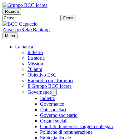
Ricerca
Cerca
Area soci
RelaxBanking
Menu
La banca
Indietro
La storia
Mission
70 anni
Obiettivo ESG
Rapporti con i fornitori
Il Gruppo BCC Iccrea
Governance
Indietro
Governance
Dati societari
Governo societario
Organi sociali
Conflitti di interessi soggetti collegati
Politiche di remunerazione
Strategia fiscale