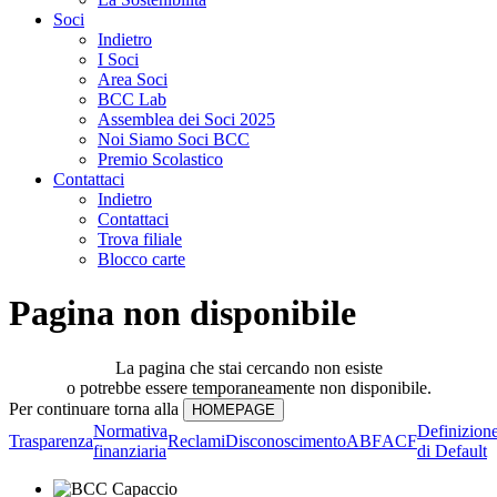
Soci
Indietro
I Soci
Area Soci
BCC Lab
Assemblea dei Soci 2025
Noi Siamo Soci BCC
Premio Scolastico
Contattaci
Indietro
Contattaci
Trova filiale
Blocco carte
Pagina non disponibile
La pagina che stai cercando non esiste
o potrebbe essere temporaneamente non disponibile.
Per continuare torna alla
Normativa
Definizion
Trasparenza
Reclami
Disconoscimento
ABF
ACF
finanziaria
di Default