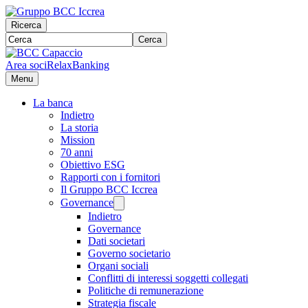
Ricerca
Cerca
Area soci
RelaxBanking
Menu
La banca
Indietro
La storia
Mission
70 anni
Obiettivo ESG
Rapporti con i fornitori
Il Gruppo BCC Iccrea
Governance
Indietro
Governance
Dati societari
Governo societario
Organi sociali
Conflitti di interessi soggetti collegati
Politiche di remunerazione
Strategia fiscale