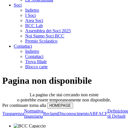
Soci
Indietro
I Soci
Area Soci
BCC Lab
Assemblea dei Soci 2025
Noi Siamo Soci BCC
Premio Scolastico
Contattaci
Indietro
Contattaci
Trova filiale
Blocco carte
Pagina non disponibile
La pagina che stai cercando non esiste
o potrebbe essere temporaneamente non disponibile.
Per continuare torna alla
Normativa
Definizion
Trasparenza
Reclami
Disconoscimento
ABF
ACF
finanziaria
di Default