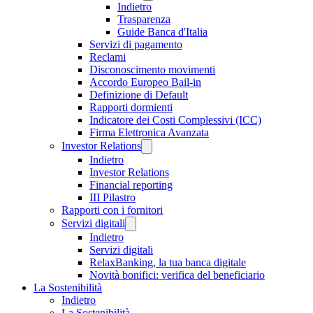
Indietro
Trasparenza
Guide Banca d'Italia
Servizi di pagamento
Reclami
Disconoscimento movimenti
Accordo Europeo Bail-in
Definizione di Default
Rapporti dormienti
Indicatore dei Costi Complessivi (ICC)
Firma Elettronica Avanzata
Investor Relations
Indietro
Investor Relations
Financial reporting
III Pilastro
Rapporti con i fornitori
Servizi digitali
Indietro
Servizi digitali
RelaxBanking, la tua banca digitale
Novità bonifici: verifica del beneficiario
La Sostenibilità
Indietro
La Sostenibilità