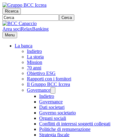
Ricerca
Cerca
Area soci
RelaxBanking
Menu
La banca
Indietro
La storia
Mission
70 anni
Obiettivo ESG
Rapporti con i fornitori
Il Gruppo BCC Iccrea
Governance
Indietro
Governance
Dati societari
Governo societario
Organi sociali
Conflitti di interessi soggetti collegati
Politiche di remunerazione
Strategia fiscale