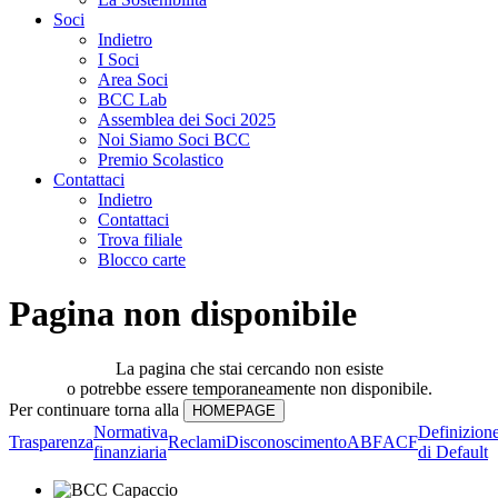
Soci
Indietro
I Soci
Area Soci
BCC Lab
Assemblea dei Soci 2025
Noi Siamo Soci BCC
Premio Scolastico
Contattaci
Indietro
Contattaci
Trova filiale
Blocco carte
Pagina non disponibile
La pagina che stai cercando non esiste
o potrebbe essere temporaneamente non disponibile.
Per continuare torna alla
Normativa
Definizion
Trasparenza
Reclami
Disconoscimento
ABF
ACF
finanziaria
di Default