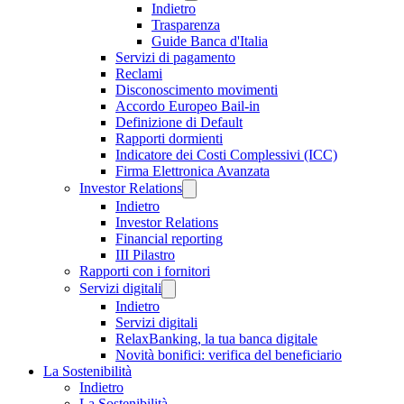
Indietro
Trasparenza
Guide Banca d'Italia
Servizi di pagamento
Reclami
Disconoscimento movimenti
Accordo Europeo Bail-in
Definizione di Default
Rapporti dormienti
Indicatore dei Costi Complessivi (ICC)
Firma Elettronica Avanzata
Investor Relations
Indietro
Investor Relations
Financial reporting
III Pilastro
Rapporti con i fornitori
Servizi digitali
Indietro
Servizi digitali
RelaxBanking, la tua banca digitale
Novità bonifici: verifica del beneficiario
La Sostenibilità
Indietro
La Sostenibilità