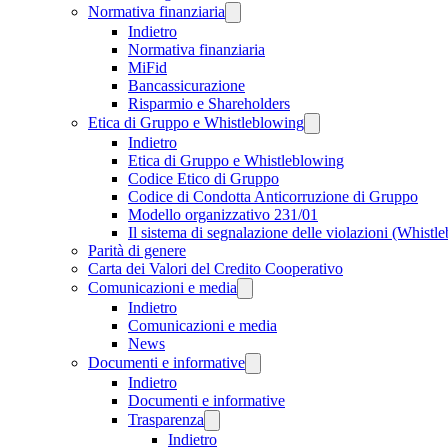
Normativa finanziaria
Indietro
Normativa finanziaria
MiFid
Bancassicurazione
Risparmio e Shareholders
Etica di Gruppo e Whistleblowing
Indietro
Etica di Gruppo e Whistleblowing
Codice Etico di Gruppo
Codice di Condotta Anticorruzione di Gruppo
Modello organizzativo 231/01
Il sistema di segnalazione delle violazioni (Whistl
Parità di genere
Carta dei Valori del Credito Cooperativo
Comunicazioni e media
Indietro
Comunicazioni e media
News
Documenti e informative
Indietro
Documenti e informative
Trasparenza
Indietro