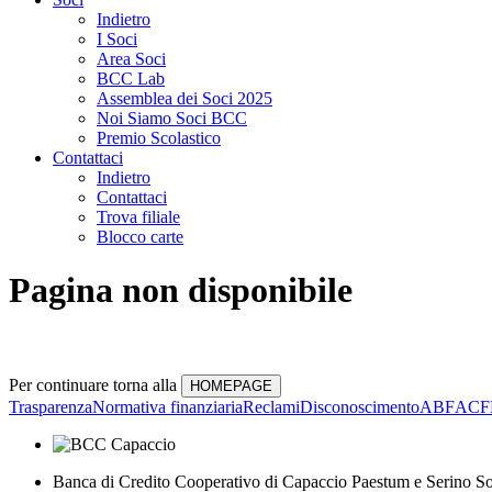
Indietro
I Soci
Area Soci
BCC Lab
Assemblea dei Soci 2025
Noi Siamo Soci BCC
Premio Scolastico
Contattaci
Indietro
Contattaci
Trova filiale
Blocco carte
Pagina non disponibile
Per continuare torna alla
Trasparenza
Normativa finanziaria
Reclami
Disconoscimento
ABF
ACF
Banca di Credito Cooperativo di Capaccio Paestum e Serino So