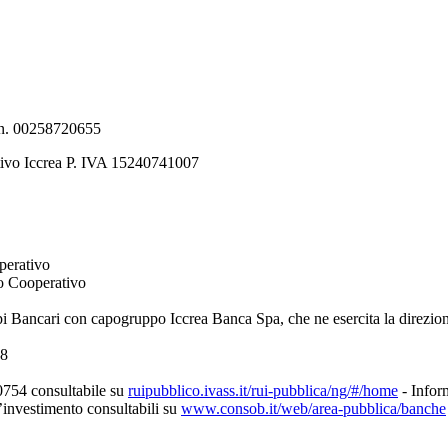
e n. 00258720655
tivo Iccrea P. IVA 15240741007
perativo
to Cooperativo
pi Bancari con capogruppo Iccrea Banca Spa, che ne esercita la direzio
08
0754 consultabile su
ruipubblico.ivass.it/rui-pubblica/ng/#/home
- Inform
d’investimento consultabili su
www.consob.it/web/area-pubblica/banche