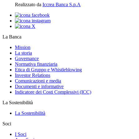
Realizzato da
Iccrea Banca S.p.A
La Banca
Mission
La storia
Governance
Normativa finanziaria
Etica di Gruppo e Whistleblowing
Investor Relations
Comunicazioni e media
Documenti e informative
Indicatore dei Costi Complessivi (ICC)
La Sostenibilità
La Sostenibilità
Soci
I Soci