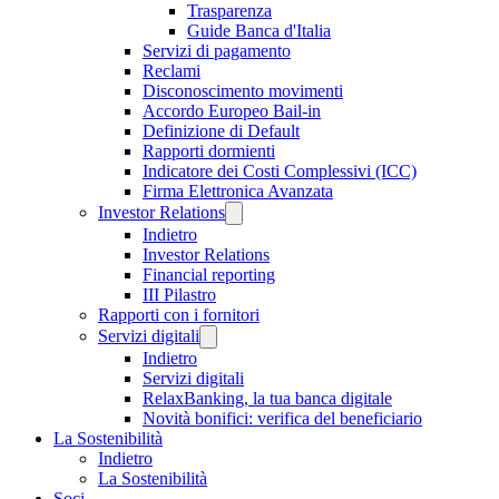
Trasparenza
Guide Banca d'Italia
Servizi di pagamento
Reclami
Disconoscimento movimenti
Accordo Europeo Bail-in
Definizione di Default
Rapporti dormienti
Indicatore dei Costi Complessivi (ICC)
Firma Elettronica Avanzata
Investor Relations
Indietro
Investor Relations
Financial reporting
III Pilastro
Rapporti con i fornitori
Servizi digitali
Indietro
Servizi digitali
RelaxBanking, la tua banca digitale
Novità bonifici: verifica del beneficiario
La Sostenibilità
Indietro
La Sostenibilità
Soci