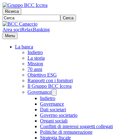
Ricerca
Cerca
Area soci
RelaxBanking
Menu
La banca
Indietro
La storia
Mission
70 anni
Obiettivo ESG
Rapporti con i fornitori
Il Gruppo BCC Iccrea
Governance
Indietro
Governance
Dati societari
Governo societario
Organi sociali
Conflitti di interessi soggetti collegati
Politiche di remunerazione
Strategia fiscale