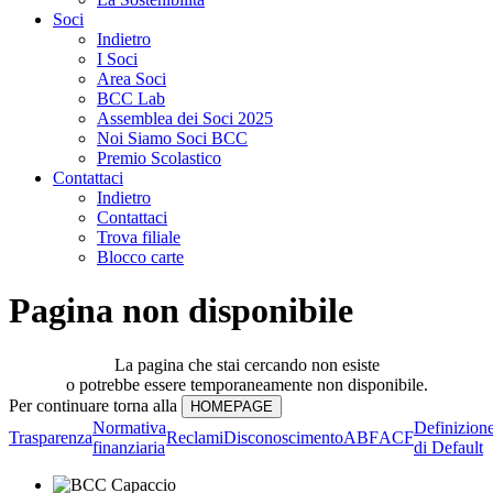
Soci
Indietro
I Soci
Area Soci
BCC Lab
Assemblea dei Soci 2025
Noi Siamo Soci BCC
Premio Scolastico
Contattaci
Indietro
Contattaci
Trova filiale
Blocco carte
Pagina non disponibile
La pagina che stai cercando non esiste
o potrebbe essere temporaneamente non disponibile.
Per continuare torna alla
Normativa
Definizion
Trasparenza
Reclami
Disconoscimento
ABF
ACF
finanziaria
di Default