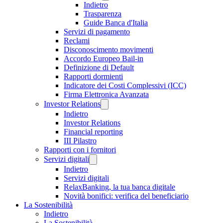
Indietro
Trasparenza
Guide Banca d'Italia
Servizi di pagamento
Reclami
Disconoscimento movimenti
Accordo Europeo Bail-in
Definizione di Default
Rapporti dormienti
Indicatore dei Costi Complessivi (ICC)
Firma Elettronica Avanzata
Investor Relations
Indietro
Investor Relations
Financial reporting
III Pilastro
Rapporti con i fornitori
Servizi digitali
Indietro
Servizi digitali
RelaxBanking, la tua banca digitale
Novità bonifici: verifica del beneficiario
La Sostenibilità
Indietro
La Sostenibilità