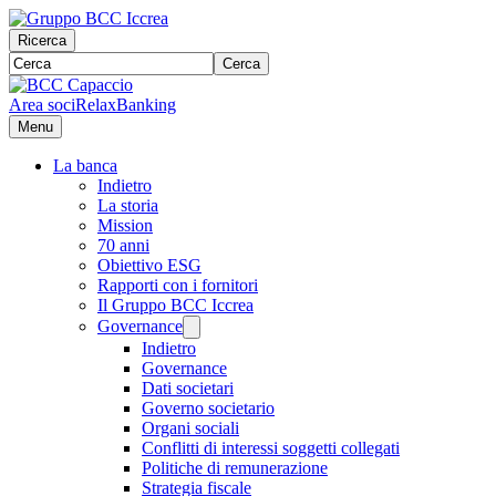
Ricerca
Cerca
Area soci
RelaxBanking
Menu
La banca
Indietro
La storia
Mission
70 anni
Obiettivo ESG
Rapporti con i fornitori
Il Gruppo BCC Iccrea
Governance
Indietro
Governance
Dati societari
Governo societario
Organi sociali
Conflitti di interessi soggetti collegati
Politiche di remunerazione
Strategia fiscale