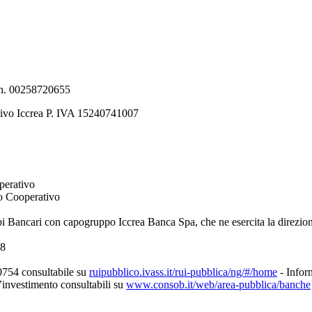
e n. 00258720655
tivo Iccrea P. IVA 15240741007
perativo
to Cooperativo
pi Bancari con capogruppo Iccrea Banca Spa, che ne esercita la direzio
08
0754 consultabile su
ruipubblico.ivass.it/rui-pubblica/ng/#/home
- Inform
d’investimento consultabili su
www.consob.it/web/area-pubblica/banche