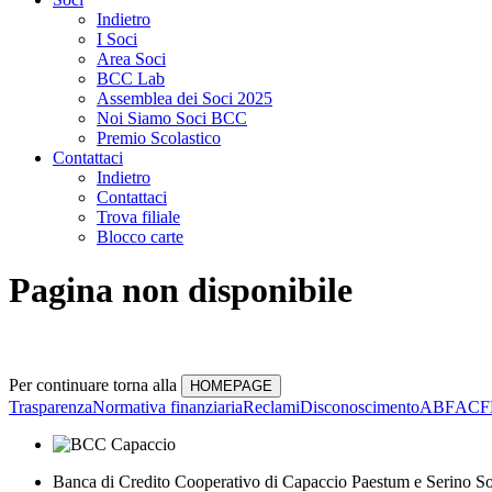
Indietro
I Soci
Area Soci
BCC Lab
Assemblea dei Soci 2025
Noi Siamo Soci BCC
Premio Scolastico
Contattaci
Indietro
Contattaci
Trova filiale
Blocco carte
Pagina non disponibile
Per continuare torna alla
Trasparenza
Normativa finanziaria
Reclami
Disconoscimento
ABF
ACF
Banca di Credito Cooperativo di Capaccio Paestum e Serino So