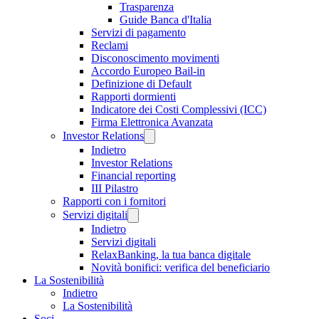
Trasparenza
Guide Banca d'Italia
Servizi di pagamento
Reclami
Disconoscimento movimenti
Accordo Europeo Bail-in
Definizione di Default
Rapporti dormienti
Indicatore dei Costi Complessivi (ICC)
Firma Elettronica Avanzata
Investor Relations
Indietro
Investor Relations
Financial reporting
III Pilastro
Rapporti con i fornitori
Servizi digitali
Indietro
Servizi digitali
RelaxBanking, la tua banca digitale
Novità bonifici: verifica del beneficiario
La Sostenibilità
Indietro
La Sostenibilità
Soci