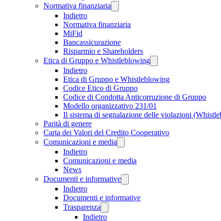
Normativa finanziaria
Indietro
Normativa finanziaria
MiFid
Bancassicurazione
Risparmio e Shareholders
Etica di Gruppo e Whistleblowing
Indietro
Etica di Gruppo e Whistleblowing
Codice Etico di Gruppo
Codice di Condotta Anticorruzione di Gruppo
Modello organizzativo 231/01
Il sistema di segnalazione delle violazioni (Whistl
Parità di genere
Carta dei Valori del Credito Cooperativo
Comunicazioni e media
Indietro
Comunicazioni e media
News
Documenti e informative
Indietro
Documenti e informative
Trasparenza
Indietro