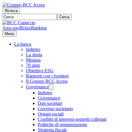
Ricerca
Cerca
Area soci
RelaxBanking
Menu
La banca
Indietro
La storia
Mission
70 anni
Obiettivo ESG
Rapporti con i fornitori
Il Gruppo BCC Iccrea
Governance
Indietro
Governance
Dati societari
Governo societario
Organi sociali
Conflitti di interessi soggetti collegati
Politiche di remunerazione
Strategia fiscale