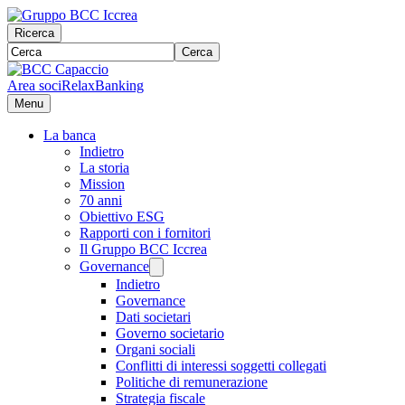
Ricerca
Cerca
Area soci
RelaxBanking
Menu
La banca
Indietro
La storia
Mission
70 anni
Obiettivo ESG
Rapporti con i fornitori
Il Gruppo BCC Iccrea
Governance
Indietro
Governance
Dati societari
Governo societario
Organi sociali
Conflitti di interessi soggetti collegati
Politiche di remunerazione
Strategia fiscale