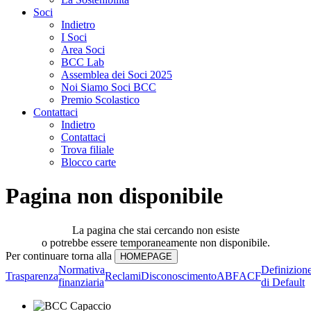
Soci
Indietro
I Soci
Area Soci
BCC Lab
Assemblea dei Soci 2025
Noi Siamo Soci BCC
Premio Scolastico
Contattaci
Indietro
Contattaci
Trova filiale
Blocco carte
Pagina non disponibile
La pagina che stai cercando non esiste
o potrebbe essere temporaneamente non disponibile.
Per continuare torna alla
Normativa
Definizion
Trasparenza
Reclami
Disconoscimento
ABF
ACF
finanziaria
di Default