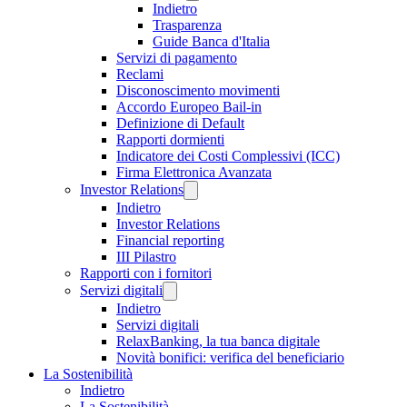
Indietro
Trasparenza
Guide Banca d'Italia
Servizi di pagamento
Reclami
Disconoscimento movimenti
Accordo Europeo Bail-in
Definizione di Default
Rapporti dormienti
Indicatore dei Costi Complessivi (ICC)
Firma Elettronica Avanzata
Investor Relations
Indietro
Investor Relations
Financial reporting
III Pilastro
Rapporti con i fornitori
Servizi digitali
Indietro
Servizi digitali
RelaxBanking, la tua banca digitale
Novità bonifici: verifica del beneficiario
La Sostenibilità
Indietro
La Sostenibilità