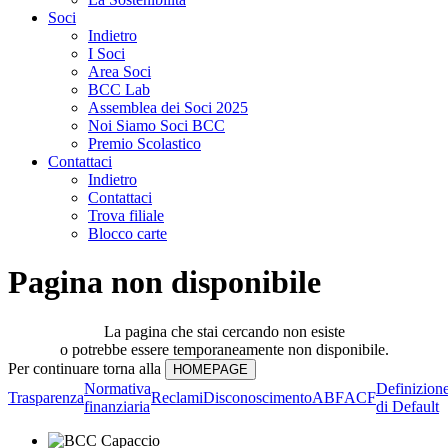
Soci
Indietro
I Soci
Area Soci
BCC Lab
Assemblea dei Soci 2025
Noi Siamo Soci BCC
Premio Scolastico
Contattaci
Indietro
Contattaci
Trova filiale
Blocco carte
Pagina non disponibile
La pagina che stai cercando non esiste
o potrebbe essere temporaneamente non disponibile.
Per continuare torna alla
Normativa
Definizion
Trasparenza
Reclami
Disconoscimento
ABF
ACF
finanziaria
di Default