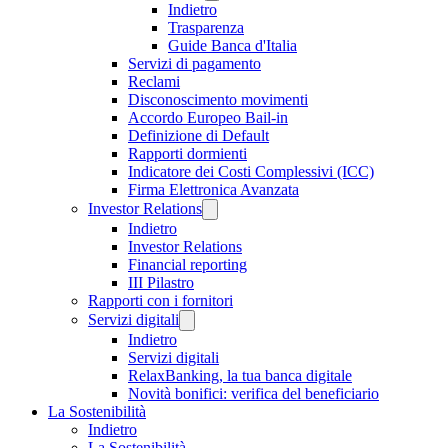
Indietro
Trasparenza
Guide Banca d'Italia
Servizi di pagamento
Reclami
Disconoscimento movimenti
Accordo Europeo Bail-in
Definizione di Default
Rapporti dormienti
Indicatore dei Costi Complessivi (ICC)
Firma Elettronica Avanzata
Investor Relations
Indietro
Investor Relations
Financial reporting
III Pilastro
Rapporti con i fornitori
Servizi digitali
Indietro
Servizi digitali
RelaxBanking, la tua banca digitale
Novità bonifici: verifica del beneficiario
La Sostenibilità
Indietro
La Sostenibilità