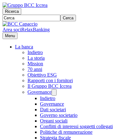
Ricerca
Cerca
Area soci
RelaxBanking
Menu
La banca
Indietro
La storia
Mission
70 anni
Obiettivo ESG
Rapporti con i fornitori
Il Gruppo BCC Iccrea
Governance
Indietro
Governance
Dati societari
Governo societario
Organi sociali
Conflitti di interessi soggetti collegati
Politiche di remunerazione
Strategia fiscale