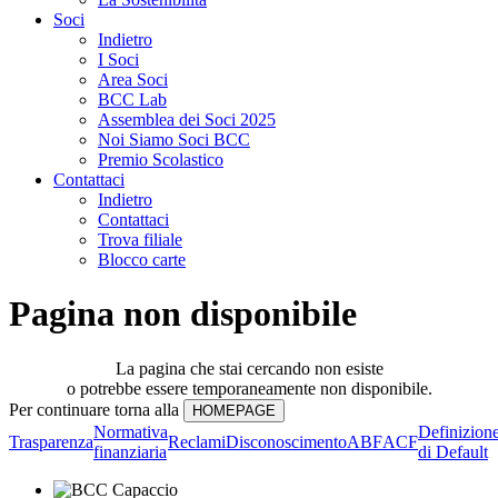
Soci
Indietro
I Soci
Area Soci
BCC Lab
Assemblea dei Soci 2025
Noi Siamo Soci BCC
Premio Scolastico
Contattaci
Indietro
Contattaci
Trova filiale
Blocco carte
Pagina non disponibile
La pagina che stai cercando non esiste
o potrebbe essere temporaneamente non disponibile.
Per continuare torna alla
Normativa
Definizion
Trasparenza
Reclami
Disconoscimento
ABF
ACF
finanziaria
di Default