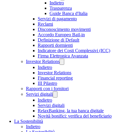
Indietro
Trasparenza
Guide Banca d'Italia
Servizi di pagamento
Reclami
Disconoscimento movimenti
Accordo Europeo Bail-in
Definizione di Default
Rapporti dormienti
Indicatore dei Costi Complessivi (ICC)
Firma Elettronica Avanzata
Investor Relations
Indietro
Investor Relations
Financial reporting
III Pilastro
Rapporti con i fornitori
Servizi digitali
Indietro
Servizi digitali
RelaxBanking, la tua banca digitale
Novità bonifici: verifica del beneficiario
La Sostenibilità
Indietro
La Sostenibilità