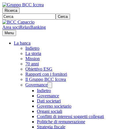
Ricerca
Cerca
Area soci
RelaxBanking
Menu
La banca
Indietro
La storia
Mission
70 anni
Obiettivo ESG
Rapporti con i fornitori
Il Gruppo BCC Iccrea
Governance
Indietro
Governance
Dati societari
Governo societario
Organi sociali
Conflitti di interessi soggetti collegati
Politiche di remunerazione
Strategia fiscale