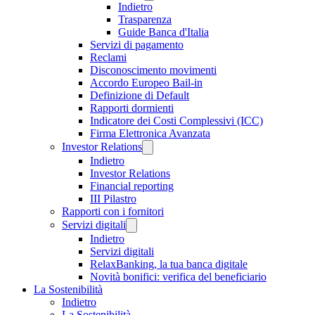
Indietro
Trasparenza
Guide Banca d'Italia
Servizi di pagamento
Reclami
Disconoscimento movimenti
Accordo Europeo Bail-in
Definizione di Default
Rapporti dormienti
Indicatore dei Costi Complessivi (ICC)
Firma Elettronica Avanzata
Investor Relations
Indietro
Investor Relations
Financial reporting
III Pilastro
Rapporti con i fornitori
Servizi digitali
Indietro
Servizi digitali
RelaxBanking, la tua banca digitale
Novità bonifici: verifica del beneficiario
La Sostenibilità
Indietro
La Sostenibilità