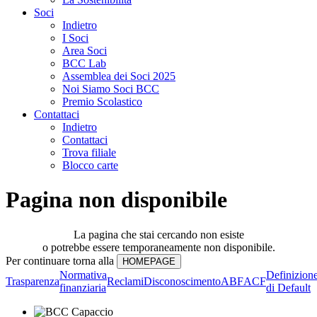
Soci
Indietro
I Soci
Area Soci
BCC Lab
Assemblea dei Soci 2025
Noi Siamo Soci BCC
Premio Scolastico
Contattaci
Indietro
Contattaci
Trova filiale
Blocco carte
Pagina non disponibile
La pagina che stai cercando non esiste
o potrebbe essere temporaneamente non disponibile.
Per continuare torna alla
Normativa
Definizion
Trasparenza
Reclami
Disconoscimento
ABF
ACF
finanziaria
di Default