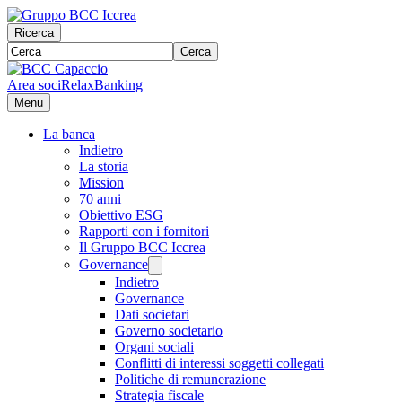
Ricerca
Cerca
Area soci
RelaxBanking
Menu
La banca
Indietro
La storia
Mission
70 anni
Obiettivo ESG
Rapporti con i fornitori
Il Gruppo BCC Iccrea
Governance
Indietro
Governance
Dati societari
Governo societario
Organi sociali
Conflitti di interessi soggetti collegati
Politiche di remunerazione
Strategia fiscale