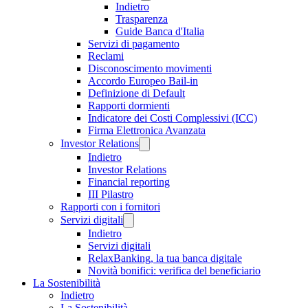
Indietro
Trasparenza
Guide Banca d'Italia
Servizi di pagamento
Reclami
Disconoscimento movimenti
Accordo Europeo Bail-in
Definizione di Default
Rapporti dormienti
Indicatore dei Costi Complessivi (ICC)
Firma Elettronica Avanzata
Investor Relations
Indietro
Investor Relations
Financial reporting
III Pilastro
Rapporti con i fornitori
Servizi digitali
Indietro
Servizi digitali
RelaxBanking, la tua banca digitale
Novità bonifici: verifica del beneficiario
La Sostenibilità
Indietro
La Sostenibilità