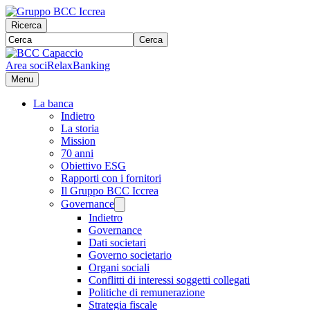
Ricerca
Cerca
Area soci
RelaxBanking
Menu
La banca
Indietro
La storia
Mission
70 anni
Obiettivo ESG
Rapporti con i fornitori
Il Gruppo BCC Iccrea
Governance
Indietro
Governance
Dati societari
Governo societario
Organi sociali
Conflitti di interessi soggetti collegati
Politiche di remunerazione
Strategia fiscale