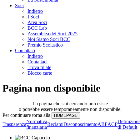
Soci
Indietro
I Soci
Area Soci
BCC Lab
Assemblea dei Soci 2025
Noi Siamo Soci BCC
Premio Scolastico
Contattaci
Indietro
Contattaci
Trova filiale
Blocco carte
Pagina non disponibile
La pagina che stai cercando non esiste
o potrebbe essere temporaneamente non disponibile.
Per continuare torna alla
Normativa
Definizion
Trasparenza
Reclami
Disconoscimento
ABF
ACF
finanziaria
di Default