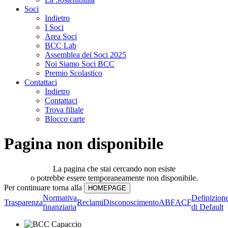
Soci
Indietro
I Soci
Area Soci
BCC Lab
Assemblea dei Soci 2025
Noi Siamo Soci BCC
Premio Scolastico
Contattaci
Indietro
Contattaci
Trova filiale
Blocco carte
Pagina non disponibile
La pagina che stai cercando non esiste
o potrebbe essere temporaneamente non disponibile.
Per continuare torna alla
Normativa
Definizion
Trasparenza
Reclami
Disconoscimento
ABF
ACF
finanziaria
di Default