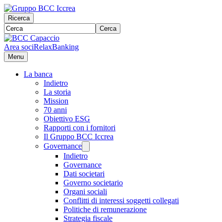
Ricerca
Cerca
Area soci
RelaxBanking
Menu
La banca
Indietro
La storia
Mission
70 anni
Obiettivo ESG
Rapporti con i fornitori
Il Gruppo BCC Iccrea
Governance
Indietro
Governance
Dati societari
Governo societario
Organi sociali
Conflitti di interessi soggetti collegati
Politiche di remunerazione
Strategia fiscale