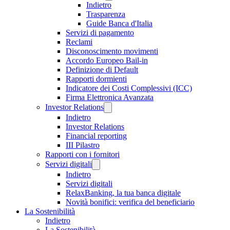
Indietro
Trasparenza
Guide Banca d'Italia
Servizi di pagamento
Reclami
Disconoscimento movimenti
Accordo Europeo Bail-in
Definizione di Default
Rapporti dormienti
Indicatore dei Costi Complessivi (ICC)
Firma Elettronica Avanzata
Investor Relations
Indietro
Investor Relations
Financial reporting
III Pilastro
Rapporti con i fornitori
Servizi digitali
Indietro
Servizi digitali
RelaxBanking, la tua banca digitale
Novità bonifici: verifica del beneficiario
La Sostenibilità
Indietro
La Sostenibilità