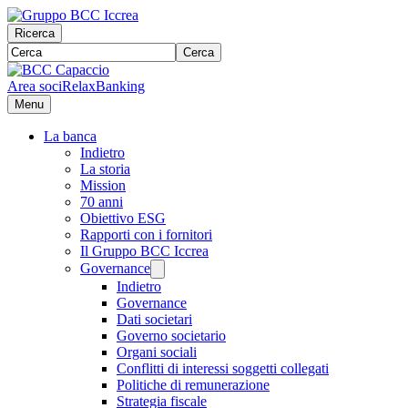
Ricerca
Cerca
Area soci
RelaxBanking
Menu
La banca
Indietro
La storia
Mission
70 anni
Obiettivo ESG
Rapporti con i fornitori
Il Gruppo BCC Iccrea
Governance
Indietro
Governance
Dati societari
Governo societario
Organi sociali
Conflitti di interessi soggetti collegati
Politiche di remunerazione
Strategia fiscale