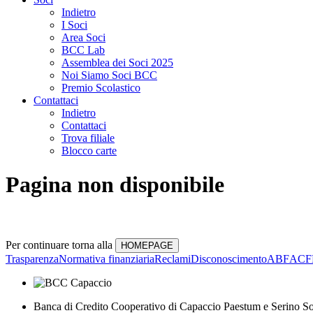
Indietro
I Soci
Area Soci
BCC Lab
Assemblea dei Soci 2025
Noi Siamo Soci BCC
Premio Scolastico
Contattaci
Indietro
Contattaci
Trova filiale
Blocco carte
Pagina non disponibile
Per continuare torna alla
Trasparenza
Normativa finanziaria
Reclami
Disconoscimento
ABF
ACF
Banca di Credito Cooperativo di Capaccio Paestum e Serino So