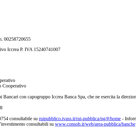
e n. 00258720655
tivo Iccrea P. IVA 15240741007
perativo
to Cooperativo
pi Bancari con capogruppo Iccrea Banca Spa, che ne esercita la direzio
08
0754 consultabile su
ruipubblico.ivass.it/rui-pubblica/ng/#/home
- Inform
d’investimento consultabili su
www.consob.it/web/area-pubblica/banche