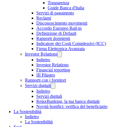
Trasparenza
Guide Banca d'Italia
Servizi di pagamento
Reclami
Disconoscimento movimenti
Accordo Europeo Bail-in
Definizione di Default
Rapporti dormienti
Indicatore dei Costi Complessivi (ICC)
Firma Elettronica Avanzata
Investor Relations
Indietro
Investor Relations
Financial reporting
III Pilastro
Rapporti con i fornitori
Servizi digitali
Indietro
Servizi digitali
RelaxBanking, la tua banca digitale
Novità bonifici: verifica del beneficiario
La Sostenibilità
Indietro
La Sostenibilità
Soci