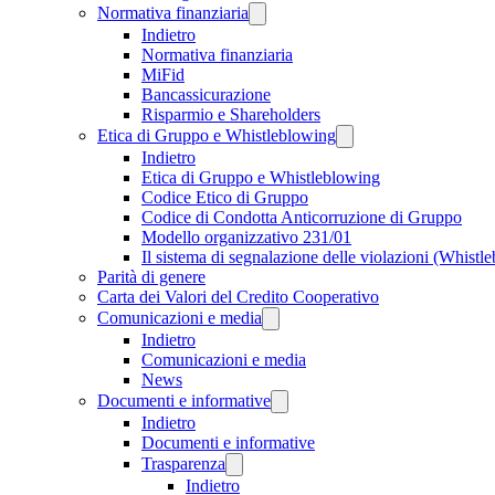
Normativa finanziaria
Indietro
Normativa finanziaria
MiFid
Bancassicurazione
Risparmio e Shareholders
Etica di Gruppo e Whistleblowing
Indietro
Etica di Gruppo e Whistleblowing
Codice Etico di Gruppo
Codice di Condotta Anticorruzione di Gruppo
Modello organizzativo 231/01
Il sistema di segnalazione delle violazioni (Whistl
Parità di genere
Carta dei Valori del Credito Cooperativo
Comunicazioni e media
Indietro
Comunicazioni e media
News
Documenti e informative
Indietro
Documenti e informative
Trasparenza
Indietro