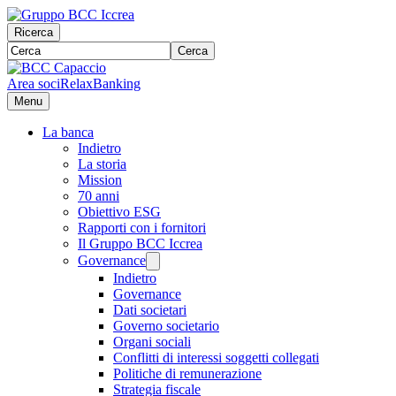
Ricerca
Cerca
Area soci
RelaxBanking
Menu
La banca
Indietro
La storia
Mission
70 anni
Obiettivo ESG
Rapporti con i fornitori
Il Gruppo BCC Iccrea
Governance
Indietro
Governance
Dati societari
Governo societario
Organi sociali
Conflitti di interessi soggetti collegati
Politiche di remunerazione
Strategia fiscale