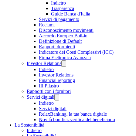
Indietro
Trasparenza
Guide Banca d'Italia
Servizi di pagamento
Reclami
Disconoscimento movimenti
Accordo Europeo Bail-in
Definizione di Default
Rapporti dormienti
Indicatore dei Costi Complessivi (ICC)
Firma Elettronica Avanzata
Investor Relations
Indietro
Investor Relations
Financial reporting
III Pilastro
Rapporti con i fornitori
Servizi digitali
Indietro
Servizi digitali
RelaxBanking, la tua banca digitale
Novità bonifici: verifica del beneficiario
La Sostenibilità
Indietro
La Sostenibilità