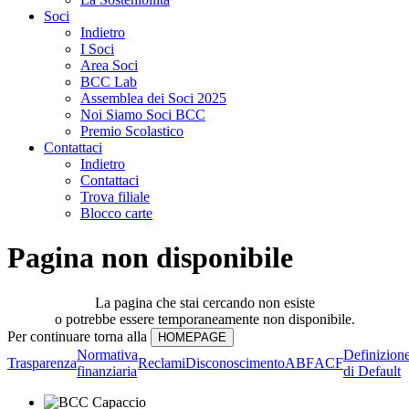
Soci
Indietro
I Soci
Area Soci
BCC Lab
Assemblea dei Soci 2025
Noi Siamo Soci BCC
Premio Scolastico
Contattaci
Indietro
Contattaci
Trova filiale
Blocco carte
Pagina non disponibile
La pagina che stai cercando non esiste
o potrebbe essere temporaneamente non disponibile.
Per continuare torna alla
Normativa
Definizion
Trasparenza
Reclami
Disconoscimento
ABF
ACF
finanziaria
di Default