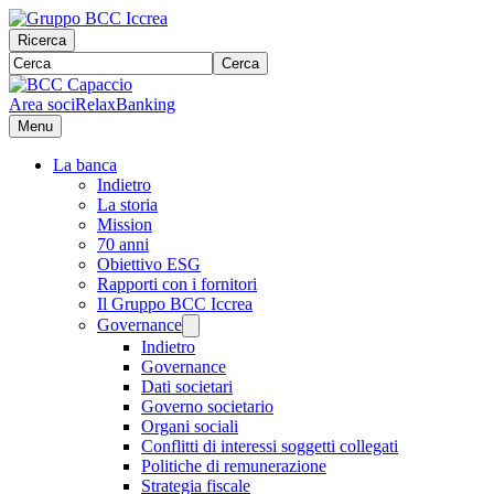
Ricerca
Cerca
Area soci
RelaxBanking
Menu
La banca
Indietro
La storia
Mission
70 anni
Obiettivo ESG
Rapporti con i fornitori
Il Gruppo BCC Iccrea
Governance
Indietro
Governance
Dati societari
Governo societario
Organi sociali
Conflitti di interessi soggetti collegati
Politiche di remunerazione
Strategia fiscale