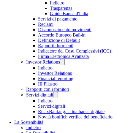
Indietro
Trasparenza
Guide Banca d'Italia
Servizi di pagamento
Reclami
Disconoscimento movimenti
Accordo Europeo Bail-in
Definizione di Default
Rapporti dormienti
Indicatore dei Costi Complessivi (ICC)
Firma Elettronica Avanzata
Investor Relations
Indietro
Investor Relations
Financial reporting
III Pilastro
Rapporti con i fornitori
Servizi digitali
Indietro
Servizi digitali
RelaxBanking, la tua banca digitale
Novità bonifici: verifica del beneficiario
La Sostenibilità
Indietro
La Sostenibilità