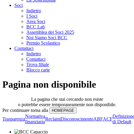
Soci
Indietro
I Soci
Area Soci
BCC Lab
Assemblea dei Soci 2025
Noi Siamo Soci BCC
Premio Scolastico
Contattaci
Indietro
Contattaci
Trova filiale
Blocco carte
Pagina non disponibile
La pagina che stai cercando non esiste
o potrebbe essere temporaneamente non disponibile.
Per continuare torna alla
Normativa
Definizion
Trasparenza
Reclami
Disconoscimento
ABF
ACF
finanziaria
di Default