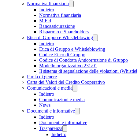
Normativa finanziaria
Indietro
Normativa finanziaria
MiFid
Bancassicurazione
Risparmio e Shareholders
Etica di Gruppo e Whistleblowing
Indietro
Etica di Gruppo e Whistleblowing
Codice Etico di Gruppo
Codice di Condotta Anticorruzione di Gruppo
Modello organizzativo 231/01
Il sistema di segnalazione delle violazioni (Whistl
Parità di genere
Carta dei Valori del Credito Cooperativo
Comunicazioni e media
Indietro
Comunicazioni e media
News
Documenti e informative
Indietro
Documenti e informative
Trasparenza
Indietro