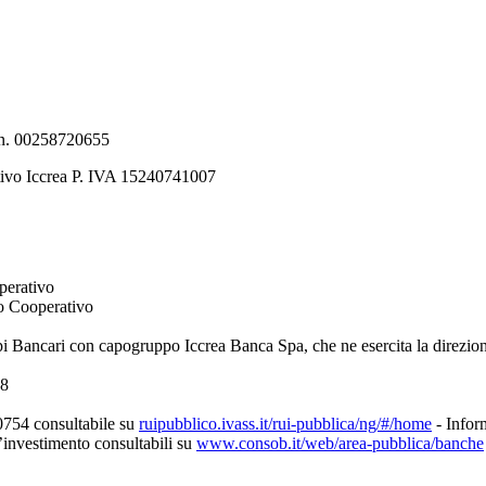
e n. 00258720655
tivo Iccrea P. IVA 15240741007
perativo
to Cooperativo
pi Bancari con capogruppo Iccrea Banca Spa, che ne esercita la direzio
08
0754 consultabile su
ruipubblico.ivass.it/rui-pubblica/ng/#/home
- Inform
d’investimento consultabili su
www.consob.it/web/area-pubblica/banche