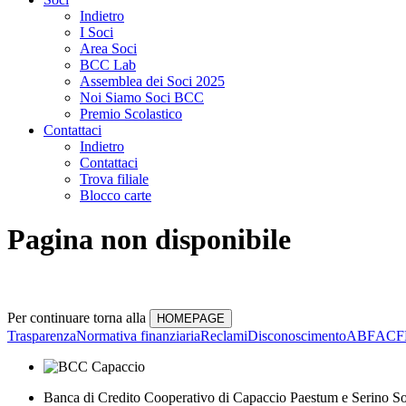
Indietro
I Soci
Area Soci
BCC Lab
Assemblea dei Soci 2025
Noi Siamo Soci BCC
Premio Scolastico
Contattaci
Indietro
Contattaci
Trova filiale
Blocco carte
Pagina non disponibile
Per continuare torna alla
Trasparenza
Normativa finanziaria
Reclami
Disconoscimento
ABF
ACF
Banca di Credito Cooperativo di Capaccio Paestum e Serino So