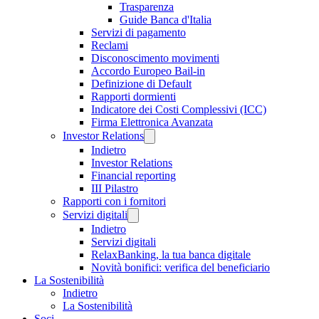
Trasparenza
Guide Banca d'Italia
Servizi di pagamento
Reclami
Disconoscimento movimenti
Accordo Europeo Bail-in
Definizione di Default
Rapporti dormienti
Indicatore dei Costi Complessivi (ICC)
Firma Elettronica Avanzata
Investor Relations
Indietro
Investor Relations
Financial reporting
III Pilastro
Rapporti con i fornitori
Servizi digitali
Indietro
Servizi digitali
RelaxBanking, la tua banca digitale
Novità bonifici: verifica del beneficiario
La Sostenibilità
Indietro
La Sostenibilità
Soci