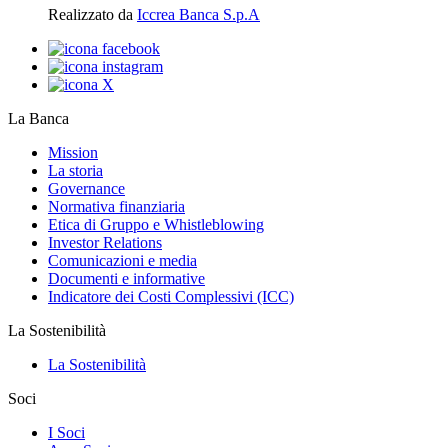
Realizzato da
Iccrea Banca S.p.A
La Banca
Mission
La storia
Governance
Normativa finanziaria
Etica di Gruppo e Whistleblowing
Investor Relations
Comunicazioni e media
Documenti e informative
Indicatore dei Costi Complessivi (ICC)
La Sostenibilità
La Sostenibilità
Soci
I Soci