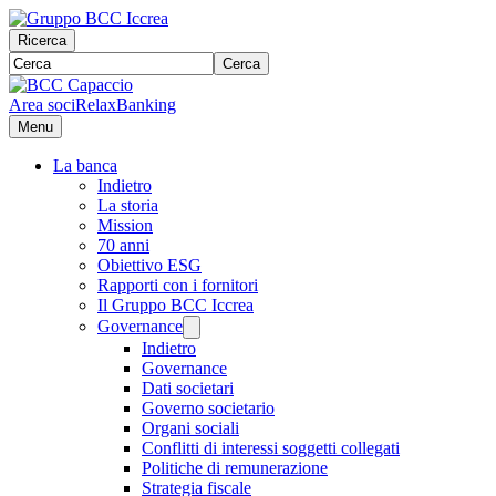
Ricerca
Cerca
Area soci
RelaxBanking
Menu
La banca
Indietro
La storia
Mission
70 anni
Obiettivo ESG
Rapporti con i fornitori
Il Gruppo BCC Iccrea
Governance
Indietro
Governance
Dati societari
Governo societario
Organi sociali
Conflitti di interessi soggetti collegati
Politiche di remunerazione
Strategia fiscale