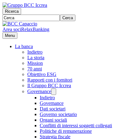
Ricerca
Cerca
Area soci
RelaxBanking
Menu
La banca
Indietro
La storia
Mission
70 anni
Obiettivo ESG
Rapporti con i fornitori
Il Gruppo BCC Iccrea
Governance
Indietro
Governance
Dati societari
Governo societario
Organi sociali
Conflitti di interessi soggetti collegati
Politiche di remunerazione
Strategia fiscale