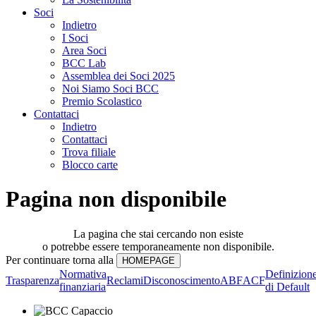
Soci
Indietro
I Soci
Area Soci
BCC Lab
Assemblea dei Soci 2025
Noi Siamo Soci BCC
Premio Scolastico
Contattaci
Indietro
Contattaci
Trova filiale
Blocco carte
Pagina non disponibile
La pagina che stai cercando non esiste
o potrebbe essere temporaneamente non disponibile.
Per continuare torna alla
Normativa
Definizion
Trasparenza
Reclami
Disconoscimento
ABF
ACF
finanziaria
di Default