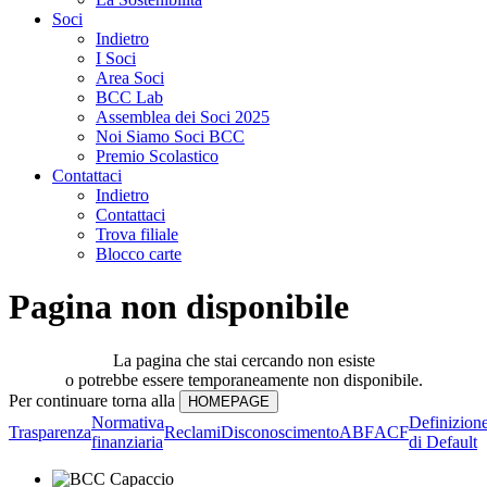
Soci
Indietro
I Soci
Area Soci
BCC Lab
Assemblea dei Soci 2025
Noi Siamo Soci BCC
Premio Scolastico
Contattaci
Indietro
Contattaci
Trova filiale
Blocco carte
Pagina non disponibile
La pagina che stai cercando non esiste
o potrebbe essere temporaneamente non disponibile.
Per continuare torna alla
Normativa
Definizion
Trasparenza
Reclami
Disconoscimento
ABF
ACF
finanziaria
di Default