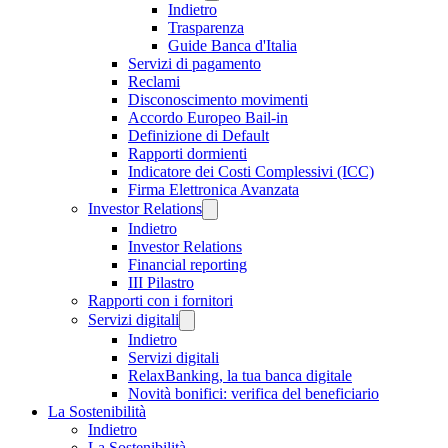
Indietro
Trasparenza
Guide Banca d'Italia
Servizi di pagamento
Reclami
Disconoscimento movimenti
Accordo Europeo Bail-in
Definizione di Default
Rapporti dormienti
Indicatore dei Costi Complessivi (ICC)
Firma Elettronica Avanzata
Investor Relations
Indietro
Investor Relations
Financial reporting
III Pilastro
Rapporti con i fornitori
Servizi digitali
Indietro
Servizi digitali
RelaxBanking, la tua banca digitale
Novità bonifici: verifica del beneficiario
La Sostenibilità
Indietro
La Sostenibilità