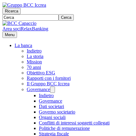
Ricerca
Cerca
Area soci
RelaxBanking
Menu
La banca
Indietro
La storia
Mission
70 anni
Obiettivo ESG
Rapporti con i fornitori
Il Gruppo BCC Iccrea
Governance
Indietro
Governance
Dati societari
Governo societario
Organi sociali
Conflitti di interessi soggetti collegati
Politiche di remunerazione
Strategia fiscale