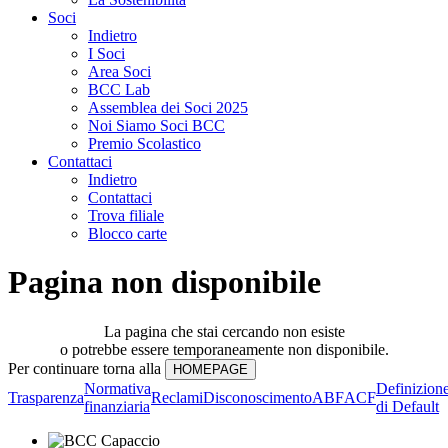
Soci
Indietro
I Soci
Area Soci
BCC Lab
Assemblea dei Soci 2025
Noi Siamo Soci BCC
Premio Scolastico
Contattaci
Indietro
Contattaci
Trova filiale
Blocco carte
Pagina non disponibile
La pagina che stai cercando non esiste
o potrebbe essere temporaneamente non disponibile.
Per continuare torna alla
Normativa
Definizion
Trasparenza
Reclami
Disconoscimento
ABF
ACF
finanziaria
di Default