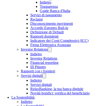
Indietro
Trasparenza
Guide Banca d'Italia
Servizi di pagamento
Reclami
Disconoscimento movimenti
Accordo Europeo Bail-in
Definizione di Default
Rapporti dormienti
Indicatore dei Costi Complessivi (ICC)
Firma Elettronica Avanzata
Investor Relations
Indietro
Investor Relations
Financial reporting
III Pilastro
Rapporti con i fornitori
Servizi digitali
Indietro
Servizi digitali
RelaxBanking, la tua banca digitale
Novità bonifici: verifica del beneficiario
La Sostenibilità
Indietro
La Sostenibilità