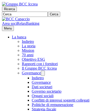
Ricerca
Cerca
Area soci
RelaxBanking
Menu
La banca
Indietro
La storia
Mission
70 anni
Obiettivo ESG
Rapporti con i fornitori
Il Gruppo BCC Iccrea
Governance
Indietro
Governance
Dati societari
Governo societario
Organi sociali
Conflitti di interessi soggetti collegati
Politiche di remunerazione
Strategia fiscale