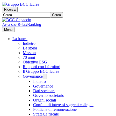
Ricerca
Cerca
Area soci
RelaxBanking
Menu
La banca
Indietro
La storia
Mission
70 anni
Obiettivo ESG
Rapporti con i fornitori
Il Gruppo BCC Iccrea
Governance
Indietro
Governance
Dati societari
Governo societario
Organi sociali
Conflitti di interessi soggetti collegati
Politiche di remunerazione
Strategia fiscale