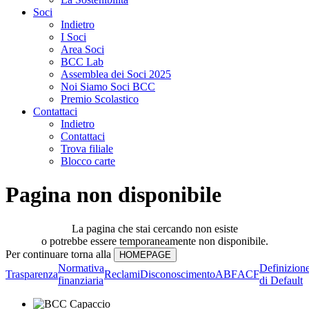
Soci
Indietro
I Soci
Area Soci
BCC Lab
Assemblea dei Soci 2025
Noi Siamo Soci BCC
Premio Scolastico
Contattaci
Indietro
Contattaci
Trova filiale
Blocco carte
Pagina non disponibile
La pagina che stai cercando non esiste
o potrebbe essere temporaneamente non disponibile.
Per continuare torna alla
Normativa
Definizion
Trasparenza
Reclami
Disconoscimento
ABF
ACF
finanziaria
di Default