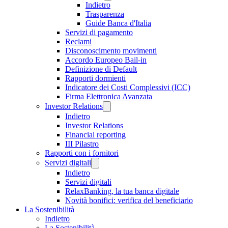
Indietro
Trasparenza
Guide Banca d'Italia
Servizi di pagamento
Reclami
Disconoscimento movimenti
Accordo Europeo Bail-in
Definizione di Default
Rapporti dormienti
Indicatore dei Costi Complessivi (ICC)
Firma Elettronica Avanzata
Investor Relations
Indietro
Investor Relations
Financial reporting
III Pilastro
Rapporti con i fornitori
Servizi digitali
Indietro
Servizi digitali
RelaxBanking, la tua banca digitale
Novità bonifici: verifica del beneficiario
La Sostenibilità
Indietro
La Sostenibilità