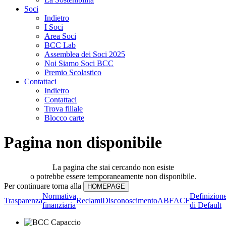
Soci
Indietro
I Soci
Area Soci
BCC Lab
Assemblea dei Soci 2025
Noi Siamo Soci BCC
Premio Scolastico
Contattaci
Indietro
Contattaci
Trova filiale
Blocco carte
Pagina non disponibile
La pagina che stai cercando non esiste
o potrebbe essere temporaneamente non disponibile.
Per continuare torna alla
Normativa
Definizion
Trasparenza
Reclami
Disconoscimento
ABF
ACF
finanziaria
di Default