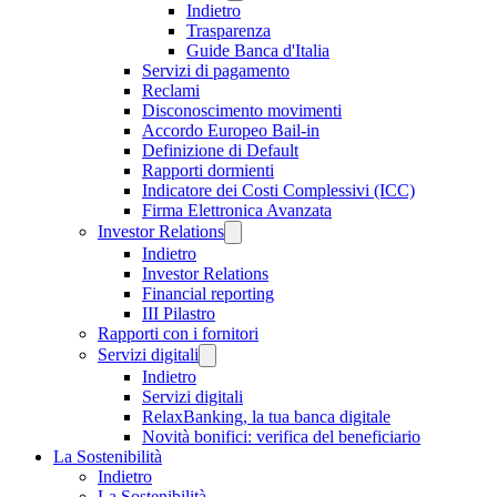
Indietro
Trasparenza
Guide Banca d'Italia
Servizi di pagamento
Reclami
Disconoscimento movimenti
Accordo Europeo Bail-in
Definizione di Default
Rapporti dormienti
Indicatore dei Costi Complessivi (ICC)
Firma Elettronica Avanzata
Investor Relations
Indietro
Investor Relations
Financial reporting
III Pilastro
Rapporti con i fornitori
Servizi digitali
Indietro
Servizi digitali
RelaxBanking, la tua banca digitale
Novità bonifici: verifica del beneficiario
La Sostenibilità
Indietro
La Sostenibilità