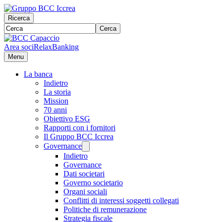
Ricerca
Cerca
Area soci
RelaxBanking
Menu
La banca
Indietro
La storia
Mission
70 anni
Obiettivo ESG
Rapporti con i fornitori
Il Gruppo BCC Iccrea
Governance
Indietro
Governance
Dati societari
Governo societario
Organi sociali
Conflitti di interessi soggetti collegati
Politiche di remunerazione
Strategia fiscale