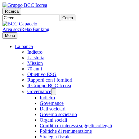
Ricerca
Cerca
Area soci
RelaxBanking
Menu
La banca
Indietro
La storia
Mission
70 anni
Obiettivo ESG
Rapporti con i fornitori
Il Gruppo BCC Iccrea
Governance
Indietro
Governance
Dati societari
Governo societario
Organi sociali
Conflitti di interessi soggetti collegati
Politiche di remunerazione
Strategia fiscale