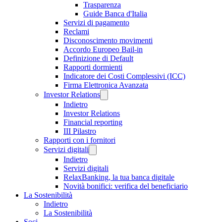
Trasparenza
Guide Banca d'Italia
Servizi di pagamento
Reclami
Disconoscimento movimenti
Accordo Europeo Bail-in
Definizione di Default
Rapporti dormienti
Indicatore dei Costi Complessivi (ICC)
Firma Elettronica Avanzata
Investor Relations
Indietro
Investor Relations
Financial reporting
III Pilastro
Rapporti con i fornitori
Servizi digitali
Indietro
Servizi digitali
RelaxBanking, la tua banca digitale
Novità bonifici: verifica del beneficiario
La Sostenibilità
Indietro
La Sostenibilità
Soci