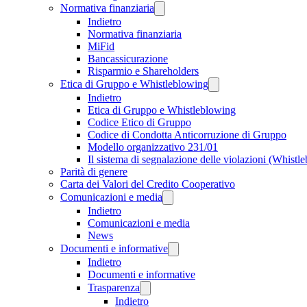
Normativa finanziaria
Indietro
Normativa finanziaria
MiFid
Bancassicurazione
Risparmio e Shareholders
Etica di Gruppo e Whistleblowing
Indietro
Etica di Gruppo e Whistleblowing
Codice Etico di Gruppo
Codice di Condotta Anticorruzione di Gruppo
Modello organizzativo 231/01
Il sistema di segnalazione delle violazioni (Whistl
Parità di genere
Carta dei Valori del Credito Cooperativo
Comunicazioni e media
Indietro
Comunicazioni e media
News
Documenti e informative
Indietro
Documenti e informative
Trasparenza
Indietro