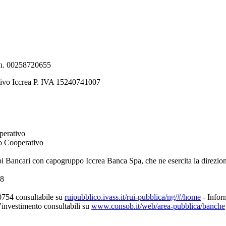
e n. 00258720655
tivo Iccrea P. IVA 15240741007
perativo
to Cooperativo
pi Bancari con capogruppo Iccrea Banca Spa, che ne esercita la direzio
08
0754 consultabile su
ruipubblico.ivass.it/rui-pubblica/ng/#/home
- Inform
d’investimento consultabili su
www.consob.it/web/area-pubblica/banche