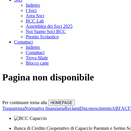
Indietro
I Soci
Area Soci
BCC Lab
Assemblea dei Soci 2025
Noi Siamo Soci BCC
Premio Scolastico
Contattaci
Indietro
Contattaci
Trova filiale
Blocco carte
Pagina non disponibile
Per continuare torna alla
Trasparenza
Normativa finanziaria
Reclami
Disconoscimento
ABF
ACF
Banca di Credito Cooperativo di Capaccio Paestum e Serino So